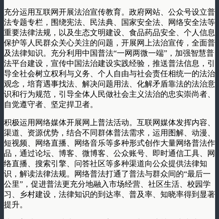
充分运用互联网开展法治宣传教育。政府网站、公众号设立普
法专题专栏，围绕宪法、民法典、国家安全法、网络安全法等
重要法律法规，以及生态文明建设、食品药品安全、个人信息
保护等人民群众关心关注的问题，开展网上法治宣传，全面普
及法律知识。充分利用中国普法“一网两微一端”，加强智慧普
法平台建设，宣传中国法治建设实践经验，推送普法信息，引
导全社会树立权利与义务、个人自由与社会责任相统一的法治
观念，培育遇事找法、解决问题用法、化解矛盾靠法的法治意
识和行为规范，引导全体人民做社会主义法治的忠实崇尚者、
自觉遵守者、坚定捍卫者。
积极运用网络媒体开展网上普法活动。互联网媒体发挥内容、
渠道、资源优势，结合不同群体普法需求，运用图解、动漫、
短视频、网络直播、网络音乐等多种形式创作大量网络普法作
品，通过论坛、博客、微博客、公众账号、即时通信工具、网
络直播、搜索引擎、问答社区等多种渠道向公众提供法律知
识，解读法律法规。网络普法打通了普法与群众间的“最后一
公里”，促进普法更充分地融入市场经营、社区生活、校园学
习、乡村建设，法律知识的到达率、普及率、知晓率得到显著
提升。