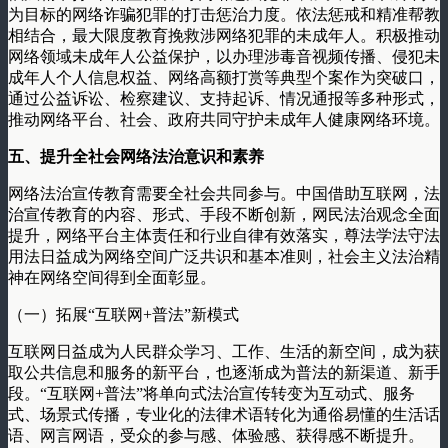
为目标的网络诈骗犯罪的打击惩治力度。依法惩戒和精准帮教
相结合，最大限度教育挽救涉网络犯罪的未成年人。积极推动
网络领域未成年人公益保护，以办理涉毒音视频传播、侵犯未
成年人个人信息权益、网络高额打赏等典型个案作为突破口，
通过公益诉讼、检察建议、支持起诉、情况通报等多种形式，
推动网络平台、社会、政府共同守护未成年人健康网络环境。
五、提升全社会网络法治意识和素养
网络法治宣传教育需要全社会共同参与。中国借助互联网，法
治宣传教育的内容、形式、手段不断创新，网民法治观念全面
提升，网络平台主体责任和行业自律有效落实，尊法学法守法
用法日益成为网络空间广泛共识和基本准则，社会主义法治精
神在网络空间得到全面彰显。
（一）拓展“互联网+普法”新模式
互联网日益成为人民群众学习、工作、生活的新空间，成为获
取公共信息和服务的新平台，也逐渐成为普法的新渠道、新手
段。“互联网+普法”将单向式法治宣传转变为互动式、服务
式、场景式传播，专业化的法律术语转化为通俗易懂的生活话
语、网言网语，受众的参与感、体验感、获得感不断提升。