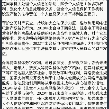
范国家机关处理个人信息的活动，赋予个人信息主体多项权
利，强化个人信息处理者义务，健全个人信息保护工作机制，
设置严格的法律责任，个人信息保护水平得到全面提升。
守护公民财产安全。持续加大立法保护力度，遏制利用网络侵
犯财产权益的行为。2018年出台电子商务法，规定电子商务经
营者销售的商品或者提供的服务应当符合保障人身、财产安全
的要求。民法典明确利用网络侵害他人财产权益的行为应当承
担相应法律责任。2022年出台反电信网络诈骗法，为打击电信
网络诈骗活动提供有力法律支撑，切实维护人民群众的财产权
益。
保障特殊群体数字权利。通过多层次、多维度立法，弥合未成
年人、老年人、残疾人等特殊群体的数字鸿沟，使其能够更加
平等广泛地融入数字社会，享受数字时代红利。网络安全法规
定，国家支持研究开发有利于未成年人健康成长的网络产品和
服务，依法惩治利用网络从事危害未成年人身心健康的活动。
2019年制定《儿童个人信息网络保护规定》，对儿童个人信息
权益予以重点保护。2020年修订未成年人保护法，对加强未成
年人网络素养教育、强化未成年人网络内容监管、加强未成年
人个人信息保护和网络沉迷防治等做出专门规定，保护未成年
人的网络合法权益。2021年出台数据安全法，要求提供智能化