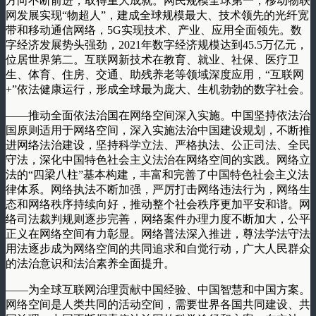
方向不断前进，取得重大成就。网民规模全球第一，移动物联
网发展实现“物超人”，建成全球规模最大、技术领先的光纤宽
带和移动通信网络，5G实现技术、产业、应用全面领先。数
字经济发展势头强劲，2021年数字经济规模达到45.5万亿元，
位居世界第二。互联网新技术在教育、就业、社保、医疗卫
生、体育、住房、交通、助残养老等领域深度应用，“互联网
+”依法健康运行，形成全球最为庞大、生机勃勃的数字社会。
——推动全面依法治国在网络空间深入实施。中国坚持依法治
国原则适用于网络空间，深入实施法治中国建设规划，不断推
进网络法治建设，坚持科学立法、严格执法、公正司法、全民
守法，深化中国特色社会主义法治在网络空间的实践。网络立
法的“四梁八柱”基本构建，丰富和完善了中国特色社会主义法
律体系。网络执法不断加强，严厉打击网络违法行为，网络生
态和网络秩序持续向好，推动整个社会秩序更加平安和谐。网
络司法裁判规则逐步完善，网络案件办理力度不断加大，公平
正义在网络空间有力彰显。网络普法深入推进，尊法学法守法
用法逐步成为网络空间的共同追求和自觉行动，广大人民群众
的法治意识和法治素养全面提升。
——为全球互联网治理贡献中国经验、中国智慧和中国方案。
网络空间是人类共同的活动空间，需要世界各国共同建设、共