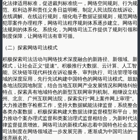
化法律适用标准，促进裁判标准统一，网络空间规则、行为规
范、权利边界和责任义务日益明晰。制定人民法院在线诉讼、
在线调解、在线运行规则，细化电子数据证据规则，规范网络
犯罪案件办理程序，网络司法程序规则体系逐步建立。网络司
法规则的体系化、系统化，为网络司法工作提供了规则引领和
制度保障，让网络司法有章可循。
（二）探索网络司法模式
积极探索司法活动与网络技术深度融合的新路径、新领域、新
模式，让社会正义“提速”。积极推行大数据、云计算、人工智
能、区块链等现代科技在诉讼服务、审判执行、司法管理等领
域的深度应用，先行先试构建中国特色的网络司法模式。鼓励
各地法院因地制宜，结合当地互联网产业发展情况和网络纠纷
特点，探索具有地域特色的新型互联网审判机制。相继设立杭
州、北京、广州互联网法院，探索实行“网上案件网上审理”。
大力推进数字检察工作，坚持大数据赋能法律监督，系统整合
各类办案数据，积极探索构建大数据法律监督模型和平台，努
力推动个案办理式监督和类案治理式监督相结合，为新时代法
律监督提质增效。网络司法的新模式标志着中国特色社会主义
司法制度在网络领域进一步发展完善，逐渐成为中国司法的一
张亮丽名片。