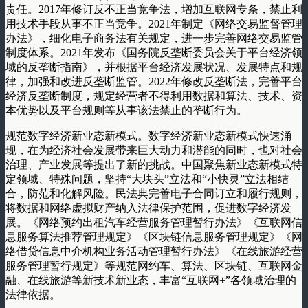
责任。2017年修订反不正当竞争法，增加互联网专条，禁止利
用技术手段从事不正当竞争。2021年制定《网络交易监督管理
办法》，细化电子商务法有关规定，进一步完善网络交易监管
制度体系。2021年发布《国务院反垄断委员会关于平台经济领
域的反垄断指南》，并根据平台经济发展状况、发展特点和规
律，加强和改进反垄断监管。2022年修改反垄断法，完善平台
经济反垄断制度，规定经营者不得利用数据和算法、技术、资
本优势以及平台规则等从事该法禁止的垄断行为。
规范数字经济新业态新模式。数字经济新业态新模式快速涌
现，在为经济社会发展带来巨大动力和潜能的同时，也对社会
治理、产业发展等提出了新的挑战。中国聚焦新业态新模式特
定领域、特殊问题，坚持“大块头”立法和“小快灵”立法相结
合，防范和化解风险。民法典完善电子合同订立和履行规则，
将数据和网络虚拟财产纳入法律保护范围，促进数字经济发
展。《网络预约出租汽车经营服务管理暂行办法》《互联网信
息服务算法推荐管理规定》《区块链信息服务管理规定》《网
络借贷信息中介机构业务活动管理暂行办法》《在线旅游经营
服务管理暂行规定》等规范网约车、算法、区块链、互联网金
融、在线旅游等新技术新业态，丰富“互联网+”各领域治理的
法律依据。