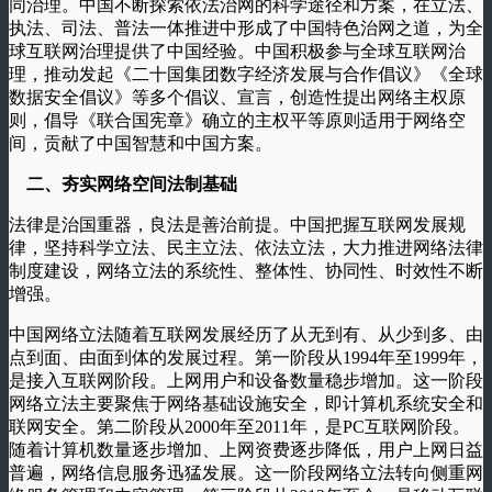
同治理。中国不断探索依法治网的科学途径和方案，在立法、
执法、司法、普法一体推进中形成了中国特色治网之道，为全
球互联网治理提供了中国经验。中国积极参与全球互联网治
理，推动发起《二十国集团数字经济发展与合作倡议》《全球
数据安全倡议》等多个倡议、宣言，创造性提出网络主权原
则，倡导《联合国宪章》确立的主权平等原则适用于网络空
间，贡献了中国智慧和中国方案。
二、夯实网络空间法制基础
法律是治国重器，良法是善治前提。中国把握互联网发展规
律，坚持科学立法、民主立法、依法立法，大力推进网络法律
制度建设，网络立法的系统性、整体性、协同性、时效性不断
增强。
中国网络立法随着互联网发展经历了从无到有、从少到多、由
点到面、由面到体的发展过程。第一阶段从1994年至1999年，
是接入互联网阶段。上网用户和设备数量稳步增加。这一阶段
网络立法主要聚焦于网络基础设施安全，即计算机系统安全和
联网安全。第二阶段从2000年至2011年，是PC互联网阶段。
随着计算机数量逐步增加、上网资费逐步降低，用户上网日益
普遍，网络信息服务迅猛发展。这一阶段网络立法转向侧重网