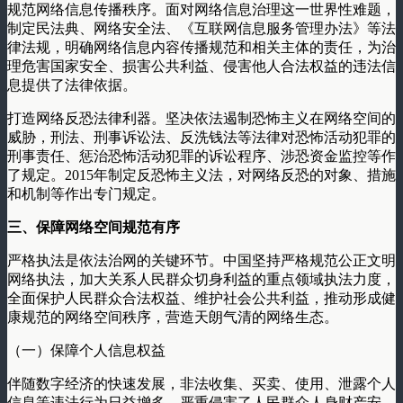
规范网络信息传播秩序。面对网络信息治理这一世界性难题，
制定民法典、网络安全法、《互联网信息服务管理办法》等法
律法规，明确网络信息内容传播规范和相关主体的责任，为治
理危害国家安全、损害公共利益、侵害他人合法权益的违法信
息提供了法律依据。
打造网络反恐法律利器。坚决依法遏制恐怖主义在网络空间的
威胁，刑法、刑事诉讼法、反洗钱法等法律对恐怖活动犯罪的
刑事责任、惩治恐怖活动犯罪的诉讼程序、涉恐资金监控等作
了规定。2015年制定反恐怖主义法，对网络反恐的对象、措施
和机制等作出专门规定。
三、保障网络空间规范有序
严格执法是依法治网的关键环节。中国坚持严格规范公正文明
网络执法，加大关系人民群众切身利益的重点领域执法力度，
全面保护人民群众合法权益、维护社会公共利益，推动形成健
康规范的网络空间秩序，营造天朗气清的网络生态。
（一）保障个人信息权益
伴随数字经济的快速发展，非法收集、买卖、使用、泄露个人
信息等违法行为日益增多，严重侵害了人民群众人身财产安