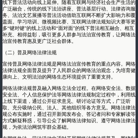
线下普法活动向线上延伸。随着互联网与经济社会生产生活的
广泛融合，传统的线下法治讲座、普法基层行动、法律咨询服
务、法治文艺展播等普法活动借助互联网不断扩大影响力和覆
盖面。学习培训、微视频比赛、互联网法律法规知识大赛等更
多“键对键”的线上活动和“面对面”的线下普法相互融合、相互
补充、相得益彰，吸引更多人群参与法治宣传教育，让网络法
治宣传教育惠及更广泛社会群体。
（二）普及网络法律法规
宣传普及网络法律法规是网络法治宣传教育的重点内容。网络
法律法规全面普及提升了人民群众的网络法治观念，为培育健
康向上、文明法治的网络生态环境提供了重要支持。
网络法律法规普及融入网络立法全过程。在网络安全法、数据
安全法、个人信息保护法等网络法律法规制定过程中，利用线
上线下渠道，通过公开征求意见、研讨论证等方式，广泛听
取、充分吸纳公民、法人、其他组织等各方意见。网络法律法
规公布实施时，通过召开新闻发布会、答记者问和专家解读等
方式解疑释惑，引导公众了解网络法律知识、遵守网络法律法
规，为依法治网筑牢群众基础。