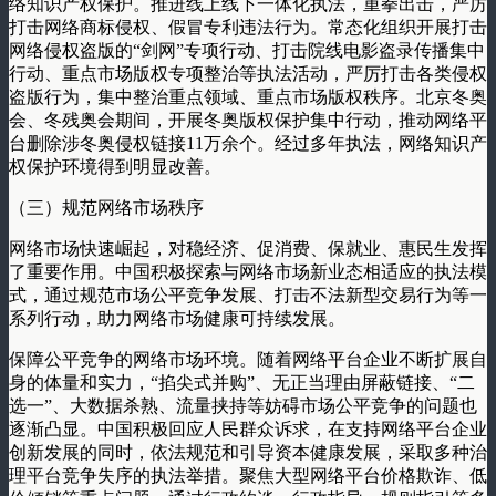
络知识产权保护。推进线上线下一体化执法，重拳出击，严厉
打击网络商标侵权、假冒专利违法行为。常态化组织开展打击
网络侵权盗版的“剑网”专项行动、打击院线电影盗录传播集中
行动、重点市场版权专项整治等执法活动，严厉打击各类侵权
盗版行为，集中整治重点领域、重点市场版权秩序。北京冬奥
会、冬残奥会期间，开展冬奥版权保护集中行动，推动网络平
台删除涉冬奥侵权链接11万余个。经过多年执法，网络知识产
权保护环境得到明显改善。
（三）规范网络市场秩序
网络市场快速崛起，对稳经济、促消费、保就业、惠民生发挥
了重要作用。中国积极探索与网络市场新业态相适应的执法模
式，通过规范市场公平竞争发展、打击不法新型交易行为等一
系列行动，助力网络市场健康可持续发展。
保障公平竞争的网络市场环境。随着网络平台企业不断扩展自
身的体量和实力，“掐尖式并购”、无正当理由屏蔽链接、“二
选一”、大数据杀熟、流量挟持等妨碍市场公平竞争的问题也
逐渐凸显。中国积极回应人民群众诉求，在支持网络平台企业
创新发展的同时，依法规范和引导资本健康发展，采取多种治
理平台竞争失序的执法举措。聚焦大型网络平台价格欺诈、低