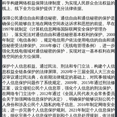
科学构建网络权益保障法律制度，为实现人民群众合法权益的
线上、线下全方位保护提供了充分法律依据。
保障公民通信自由和通信秘密。通信自由和通信秘密的保护是
确保公民能够自主地在网络空间表达诉求和思想的前提。早在
1997年就制定《计算机信息网络国际联网安全保护管理办
法》，落实宪法对通信自由和通信秘密基本权利的保护。2000
年制定《电信条例》，规定电信用户依法使用电信的自由和通
信秘密受法律保护。2016年修订《无线电管理条例》，进一步
强化无线电领域对通信秘密的保护，实现对这一基本权利在网
络空间的全方位保障。
保护个人信息权益。通过民法、刑法和专门立法，构建个人信
息权益全链条保护的法律屏障。2020年十三届全国人大三次会
议审议通过民法典，在前期法律规定的基础上，对民事领域的
个人信息保护问题作了系统规定。2009年、2015年通过刑法修
正案，设立侵犯公民个人信息罪，强化个人信息的刑法保护。
在网络专门立法中，2012年通过《全国人民代表大会常务委员
会关于加强网络信息保护的决定》，明确保护能够识别公民个
人身份和涉及公民个人隐私的电子信息。2016年制定网络安全
法，进一步完善个人信息保护规则。2021年制定个人信息保护
法，细化完善个人信息保护原则和个人信息处理规则，依法规