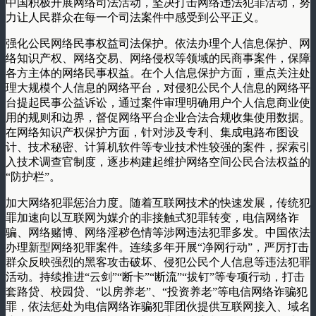
中国积极开展网络司法活动，坚决打击网络违法犯罪活动，努
力让人民群众在每一个司法案件中感受到公平正义。
强化公民网络民事权益司法保护。依法办理个人信息保护、网
络知识产权、网络交易、网络侵权等领域的民商事案件，保障
各方主体的网络民事权益。在个人信息保护方面，重点关注处
理大规模个人信息的网络平台，对侵犯公民个人信息的网络平
台提起民事公益诉讼，通过案件审理明确用户个人信息商业使
用的规则和边界，督促网络平台企业合法合规收集使用数据。
在网络知识产权保护方面，针对涉及专利、集成电路布图设
计、技术秘密、计算机软件等专业技术性较强的案件，探索引
入技术调查官制度，逐步构建起维护网络空间公民合法权益的
“防护栏”。
加大网络犯罪惩治力度。随着互联网技术的快速发展，传统犯
罪加速向以互联网为媒介的非接触式犯罪转变，电信网络诈
骗、网络赌博、网络淫秽色情等涉网违法犯罪多发。中国依法
办理新型网络犯罪案件。连续多年开展“净网行动”，严厉打击
群众反映强烈的黑客攻击破坏、侵犯公民个人信息等违法犯罪
活动。持续推进“云剑”“断卡”“断流”“拔钉”等专项行动，打击
套路贷、校园贷、“以房养老”、“投资养老”等电信网络诈骗犯
罪，依法惩处为电信网络诈骗犯罪团伙提供互联网接入、域名