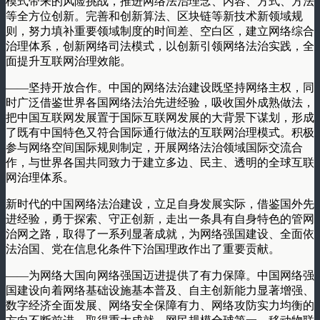
模式带来的风险挑战，推进网络法治理念、内容、方式、方法
等全方位创新。完善和创新算法、区块链等新技术新领域规
则，努力填补重要领域制度的时间差、空白区，建立网络综合
治理体系，创新网络司法模式，以创新引领网络法治实践，全
面提升互联网治理效能。
——坚持开放合作。中国的网络法治建设既坚持网络主权，同
时广泛借鉴世界各国网络法治先进经验，吸收国外成熟做法，
把中国互联网发展置于国际互联网发展的大背景下谋划，形成
了既有中国特色又符合国际通行做法的互联网治理模式。积极
参与网络空间国际规则制定，开展网络法治领域国际交流合
作，与世界各国共同致力于建立多边、民主、透明的全球互联
网治理体系。
新时代的中国网络法治建设，立足自身发展实际，借鉴国外先
进经验，勇于探索、守正创新，走出一条具有自身特色的管网
治网之路，取得了一系列显著成就，为网络强国建设、全面依
法治国、党在信息化条件下治国理政作出了重要贡献。
——为网络大国向网络强国迈进提供了有力保障。中国网络强
国建设向着网络基础设施基本普及、自主创新能力显著增强、
数字经济全面发展、网络安全保障有力、网络攻防实力均衡的