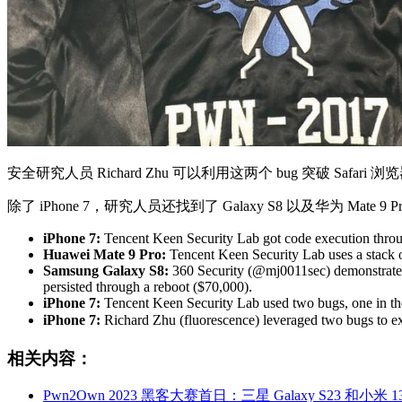
安全研究人员 Richard Zhu 可以利用这两个 bug 突破 Safar
除了 iPhone 7，研究人员还找到了 Galaxy S8 以及华为 
iPhone 7:
Tencent Keen Security Lab got code execution through
Huawei Mate 9 Pro:
Tencent Keen Security Lab uses a stack 
Samsung Galaxy S8:
360 Security (@mj0011sec) demonstrated 
persisted through a reboot ($70,000).
iPhone 7:
Tencent Keen Security Lab used two bugs, one in the 
iPhone 7:
Richard Zhu (fluorescence) leveraged two bugs to exp
相关内容：
Pwn2Own 2023 黑客大赛首日：三星 Galaxy S23 和小米 