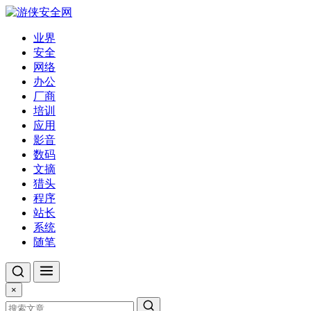
业界
安全
网络
办公
厂商
培训
应用
影音
数码
文摘
猎头
程序
站长
系统
随笔
×