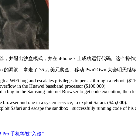
i 浏览器，并退出沙盒模式，并在 iPhone 7 上成功运行代码。这个操作为他
Mate 9 Pro 的漏洞，拿走了 35 万美元奖金。移动 Pwn2Own
 a WiFi bug and escalates privileges to persist through a reboot. ($11
overflow in the Huawei baseband processor ($100,000).
a bug in the Samsung Internet Browser to get code execution, then lev
browser and one in a system service, to exploit Safari. ($45,000).
loit Safari and escape the sandbox - successfully running code of his 
13 Pro 手机等被“入侵”