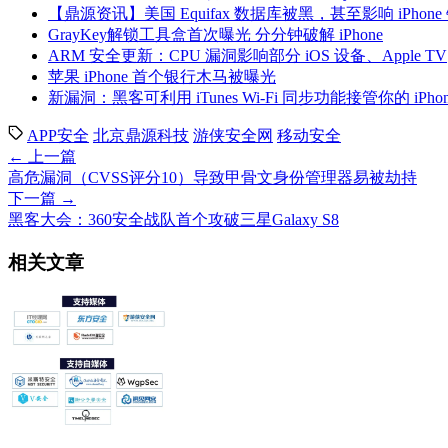
【鼎源资讯】美国 Equifax 数据库被黑，甚至影响 iPhone
GrayKey解锁工具盒首次曝光 分分钟破解 iPhone
ARM 安全更新：CPU 漏洞影响部分 iOS 设备、Apple TV
苹果 iPhone 首个银行木马被曝光
新漏洞：黑客可利用 iTunes Wi-Fi 同步功能接管你的 iPhon
APP安全
北京鼎源科技
游侠安全网
移动安全
← 上一篇
高危漏洞（CVSS评分10）导致甲骨文身份管理器易被劫持
下一篇 →
黑客大会：360安全战队首个攻破三星Galaxy S8
相关文章