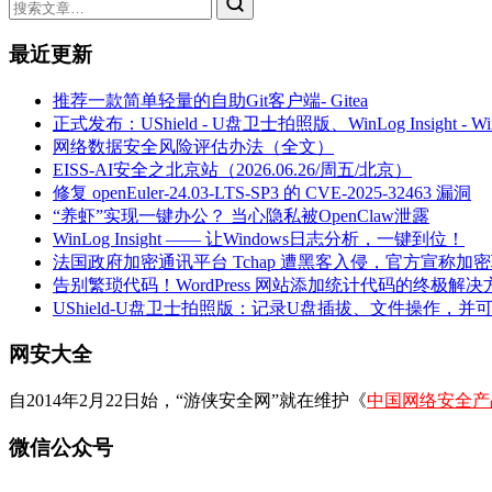
最近更新
推荐一款简单轻量的自助Git客户端- Gitea
正式发布：UShield - U盘卫士拍照版、WinLog Insight -
网络数据安全风险评估办法（全文）
EISS-AI安全之北京站（2026.06.26/周五/北京）
修复 openEuler-24.03-LTS-SP3 的 CVE-2025-32463 漏洞
“养虾”实现一键办公？ 当心隐私被OpenClaw泄露
WinLog Insight —— 让Windows日志分析，一键到位！
法国政府加密通讯平台 Tchap 遭黑客入侵，官方宣称加
告别繁琐代码！WordPress 网站添加统计代码的终极解决
UShield-U盘卫士拍照版：记录U盘插拔、文件操作，并
网安大全
自2014年2月22日始，“游侠安全网”就在维护《
中国网络安全产
微信公众号