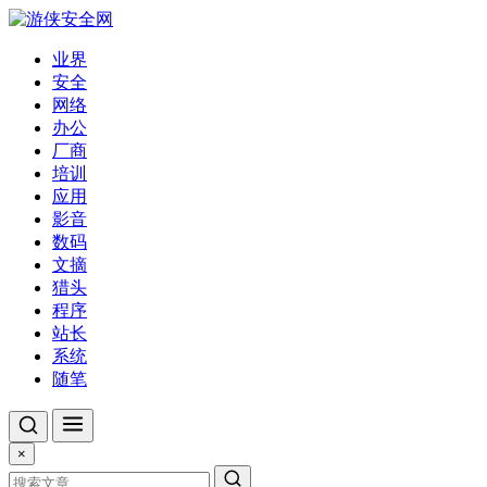
业界
安全
网络
办公
厂商
培训
应用
影音
数码
文摘
猎头
程序
站长
系统
随笔
×