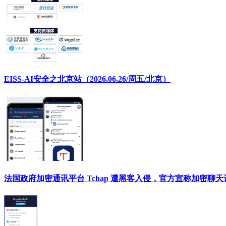
EISS-AI安全之北京站（2026.06.26/周五/北京）
法国政府加密通讯平台 Tchap 遭黑客入侵，官方宣称加密聊