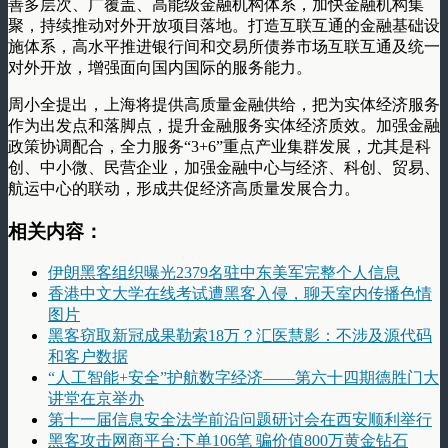
善多层次、广覆盖、高能级金融机构体系，加快金融机构集
聚，持续推动对外开放项目落地。打造互联互通的金融基础设
施体系，高水平推进银行间和交易所债券市场互联互通及统一
对外开放，增强面向国内国际的服务能力。
周小全提出，上海将提供高质量金融供给，把为实体经济服务
作为出发点和落脚点，提升金融服务实体经济质效。加强金融
政策协调配合，全力服务“3+6”重点产业集群发展，尤其是科
创、中小微、民营企业，加强金融中心与经济、科创、贸易、
航运中心的联动，形成共促经济高质量发展合力。
相关内容：
伊朗黑客组织曝光2379名驻中东美军完整个人信息
香港中文大学在线考试遭黑客入侵，聊天室内传播色情
图片
黑客窃取新冠成果勒索18万？汇医慧影：不涉及源代码
和客户数据
“人工智能+安全”护航数字经济——第六十四期德胜门大
讲堂在京举办
第十一届信息安全法学前沿问题研讨会在西安顺利举行
黑客攻击网商平台:下单106笔 骗价值800万黄金钻石