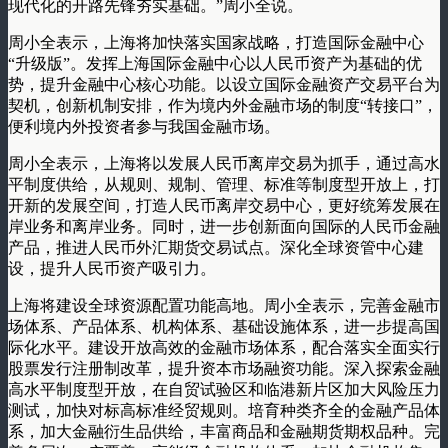
现代化的开路先锋夯实基础。”周小全说。
周小全表示，上海将加快落实国家战略，打造国际金融中心
“升级版”。发挥上海国际金融中心以人民币资产为基础的优
势，提升金融中心核心功能。以设立国际金融资产交易平台为
契机，创新机制安排，作为境内外金融市场的制度“转接口”，
便利境内外投资者参与我国金融市场。
周小全表示，上海将以发展人民币离岸交易为抓手，通过高水
平制度供给，从规则、规制、管理、标准等制度型开放上，打
开新的发展空间，打造人民币离岸交易中心，更好统筹发展在
岸业务和离岸业务。同时，进一步创新面向国际的人民币金融
产品，推进人民币外汇期货交易试点。深化全球资管中心建
设，提升人民币资产吸引力。
上海将建设全球资源配置功能高地。周小全表示，完善金融市
场体系、产品体系、机构体系、基础设施体系，进一步提高国
际化水平。建设开放高效的金融市场体系，配合落实全面实行
股票发行注册制改革，提升资本市场融资功能。深入探索金融
高水平制度型开放，在自贸试验区和临港新片区加大风险压力
测试，加快对标高标准经贸规则。培育种类齐全的金融产品体
系，加大金融衍生品供给，丰富商品和金融期货期权品种。完