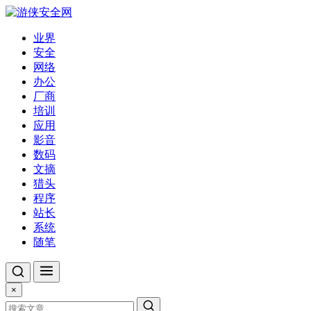
业界
安全
网络
办公
厂商
培训
应用
影音
数码
文摘
猎头
程序
站长
系统
随笔
×