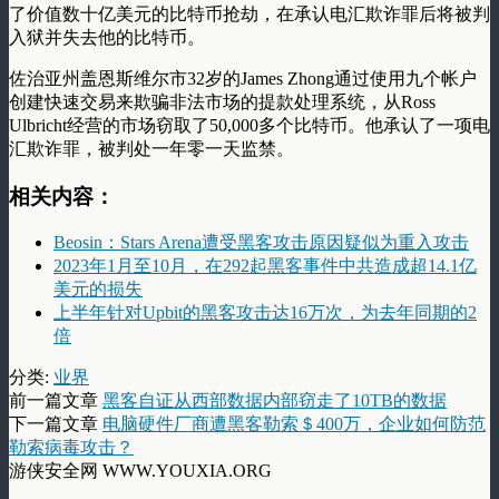
了价值数十亿美元的比特币抢劫，在承认电汇欺诈罪后将被判
入狱并失去他的比特币。
佐治亚州盖恩斯维尔市32岁的James Zhong通过使用九个帐户
创建快速交易来欺骗非法市场的提款处理系统，从Ross
Ulbricht经营的市场窃取了50,000多个比特币。他承认了一项电
汇欺诈罪，被判处一年零一天监禁。
相关内容：
Beosin：Stars Arena遭受黑客攻击原因疑似为重入攻击
2023年1月至10月，在292起黑客事件中共造成超14.1亿
美元的损失
上半年针对Upbit的黑客攻击达16万次，为去年同期的2
倍
分类:
业界
前一篇文章
黑客自证从西部数据内部窃走了10TB的数据
下一篇文章
电脑硬件厂商遭黑客勒索＄400万，企业如何防范
勒索病毒攻击？
游侠安全网 WWW.YOUXIA.ORG