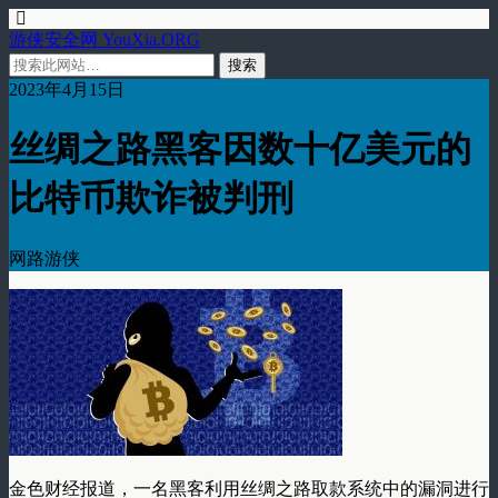
游侠安全网 YouXia.ORG
2023年4月15日
丝绸之路黑客因数十亿美元的
比特币欺诈被判刑
网路游侠
金色财经报道，一名黑客利用丝绸之路取款系统中的漏洞进行