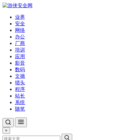
业界
安全
网络
办公
厂商
培训
应用
影音
数码
文摘
猎头
程序
站长
系统
随笔
×