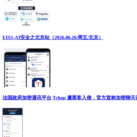
EISS-AI安全之北京站（2026.06.26/周五/北京）
法国政府加密通讯平台 Tchap 遭黑客入侵，官方宣称加密聊