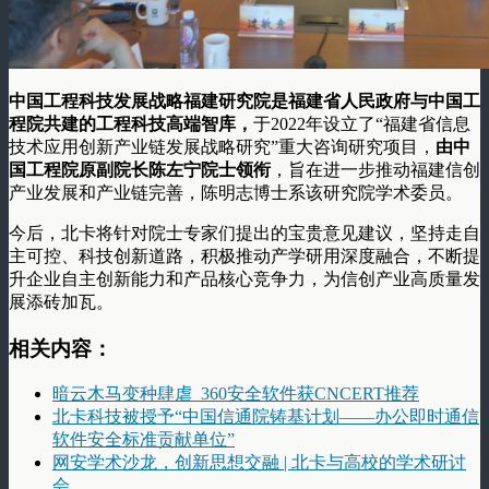
中国工程科技发展战略福建研究院是福建省人民政府与中国工
程院共建的工程科技高端智库，
于2022年设立了“福建省信息
技术应用创新产业链发展战略研究”重大咨询研究项目，
由中
国工程院原副院长陈左宁院士领衔
，旨在进一步推动福建信创
产业发展和产业链完善，陈明志博士系该研究院学术委员。
今后，北卡将针对院士专家们提出的宝贵意见建议，坚持走自
主可控、科技创新道路，积极推动产学研用深度融合，不断提
升企业自主创新能力和产品核心竞争力，为信创产业高质量发
展添砖加瓦。
相关内容：
暗云木马变种肆虐 360安全软件获CNCERT推荐
北卡科技被授予“中国信通院铸基计划——办公即时通信
软件安全标准贡献单位”
网安学术沙龙，创新思想交融 | 北卡与高校的学术研讨
会