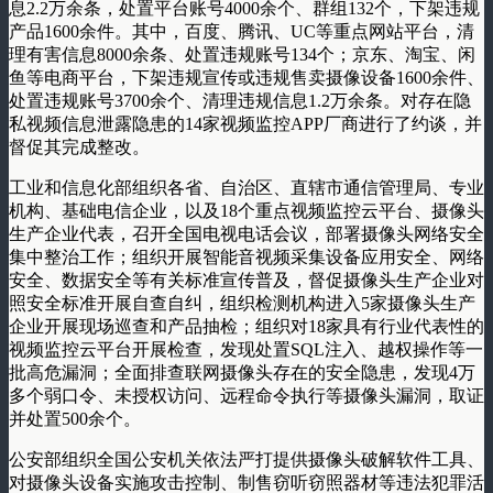
息2.2万余条，处置平台账号4000余个、群组132个，下架违规
产品1600余件。其中，百度、腾讯、UC等重点网站平台，清
理有害信息8000余条、处置违规账号134个；京东、淘宝、闲
鱼等电商平台，下架违规宣传或违规售卖摄像设备1600余件、
处置违规账号3700余个、清理违规信息1.2万余条。对存在隐
私视频信息泄露隐患的14家视频监控APP厂商进行了约谈，并
督促其完成整改。
工业和信息化部组织各省、自治区、直辖市通信管理局、专业
机构、基础电信企业，以及18个重点视频监控云平台、摄像头
生产企业代表，召开全国电视电话会议，部署摄像头网络安全
集中整治工作；组织开展智能音视频采集设备应用安全、网络
安全、数据安全等有关标准宣传普及，督促摄像头生产企业对
照安全标准开展自查自纠，组织检测机构进入5家摄像头生产
企业开展现场巡查和产品抽检；组织对18家具有行业代表性的
视频监控云平台开展检查，发现处置SQL注入、越权操作等一
批高危漏洞；全面排查联网摄像头存在的安全隐患，发现4万
多个弱口令、未授权访问、远程命令执行等摄像头漏洞，取证
并处置500余个。
公安部组织全国公安机关依法严打提供摄像头破解软件工具、
对摄像头设备实施攻击控制、制售窃听窃照器材等违法犯罪活