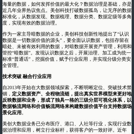
海量的数据，如何发挥价值的最大化？数据治理是基础，亦是
近几年业界热议焦点。美创科技打破数据孤岛，让无序的数据
标准化，从数据发现、数据梳理、数据分类、数据定级等多角
度，实现有效的数据治理。
作为一家主导暗数据的企业，美创科技创新性地提出了“认识
数据是一切数据价值的源头”，要全面认识数据，包括存留在
暗处、未被有效利用的数据，对暗数据开展资产管理，利用和
管控“暗数据”。发现认识数据之后，开展治理、加工成为统一
标准“普通话”，挖掘价值，赋予行业应用，并实现分级分类安
全管理。
技术突破
融合行业应用
自2013年开始在大数据领域探索，不断明晰定位、突破技术禁
锢，
定义数据资产、全程物流链，提出真实世界模型来更好地
反映数据和业务，形成了独具一格的三级分层可视化体系，以
数据畅流网络和价值畅流网络来构建数据价值平台支持数据场
景化应用
。
美创大数据业务已分布医疗、港口、人社等行业，实现行业数
据治理和应用，树立行业标杆，获得客户的一致好评。近年