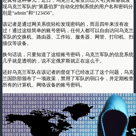
还真有这种事儿，近日，乌克兰记者亚历山大·杜宾斯基就发
现乌克兰军队的“第聂伯罗”自动化控制系统的用户名和密码分
别是“admin”和“123456”。
该记者是通过网关系统轻松发现密码的，而且四年来没有改
过！通过这组简单的账号密码，任何人都可以自由访问乌克兰
军队的交换机、路由器、工作站、服务器、网管、打印机、扫
描仪等设备。
换句话说，只要知道了这组账号密码，乌克兰军队的信息系统
几乎就是透明的，说不定俄罗斯就正在这么干。
还好乌克兰军队在该记者的督促下已经改正了这个问题，乌克
兰国防部颁布了一项政策，禁用了军队的弱口令，并定期检查
所有的计算机、网络设备的账号密码。