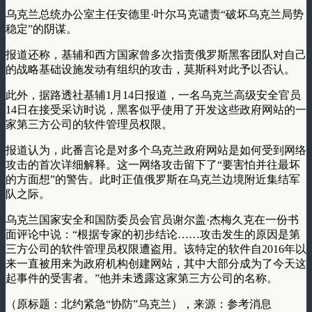
乌克兰总统办公室主任安德里·叶尔马克谴责“破坏乌克兰局势
稳定”的阴谋。
报道还称，基辅和西方国家曾多次指责俄罗斯黑客团队对自己
的战略基础设施发动有组织的攻击，莫斯科对此予以否认。
此外，据路透社基辅1月14日报道，一名乌克兰高级安全官员
14日在接受采访时说，黑客似乎使用了开发这些政府网站的一
家第三方公司的软件管理员权限。
报道认为，此番言论是对多个乌克兰政府网站是如何受到网络
攻击的首次详细解释。这一网络攻击留下了“要害怕并往最坏
的方面想”的警告。此时正值俄罗斯在乌克兰边境附近集结军
队之际。
乌克兰国家安全和国防委员会官员谢尔盖·杰梅久克在一份书
面评论中说：“根据专家的初步结论……攻击发生的原因是第
三方公司的软件管理员权限遭盗用。该特定的软件自2016年以
来一直被用来为政府机构创建网站，其中大部分成为了今天这
起事件的受害者。”他并未透露这家第三方公司的名称。
（原标题：北约紧急“协防”乌克兰），来源：参考消息