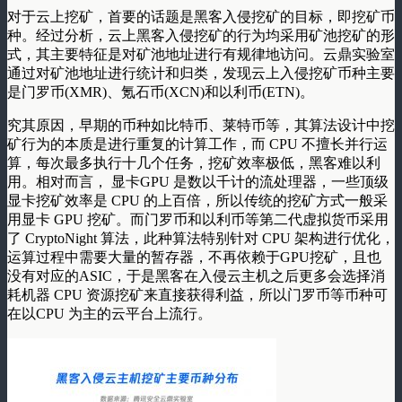
对于云上挖矿，首要的话题是黑客入侵挖矿的目标，即挖矿币
种。经过分析，云上黑客入侵挖矿的行为均采用矿池挖矿的形
式，其主要特征是对矿池地址进行有规律地访问。云鼎实验室
通过对矿池地址进行统计和归类，发现云上入侵挖矿币种主要
是门罗币(XMR)、氪石币(XCN)和以利币(ETN)。
究其原因，早期的币种如比特币、莱特币等，其算法设计中挖
矿行为的本质是进行重复的计算工作，而 CPU 不擅长并行运
算，每次最多执行十几个任务，挖矿效率极低，黑客难以利
用。相对而言， 显卡GPU 是数以千计的流处理器，一些顶级
显卡挖矿效率是 CPU 的上百倍，所以传统的挖矿方式一般采
用显卡 GPU 挖矿。而门罗币和以利币等第二代虚拟货币采用
了 CryptoNight 算法，此种算法特别针对 CPU 架构进行优化，
运算过程中需要大量的暂存器，不再依赖于GPU挖矿，且也
没有对应的ASIC，于是黑客在入侵云主机之后更多会选择消
耗机器 CPU 资源挖矿来直接获得利益，所以门罗币等币种可
在以CPU 为主的云平台上流行。