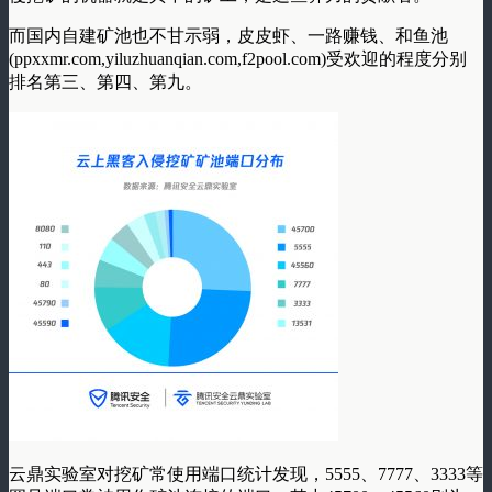
而国内自建矿池也不甘示弱，皮皮虾、一路赚钱、和鱼池
(ppxxmr.com,yiluzhuanqian.com,f2pool.com)受欢迎的程度分别
排名第三、第四、第九。
云鼎实验室对挖矿常使用端口统计发现，5555、7777、3333等