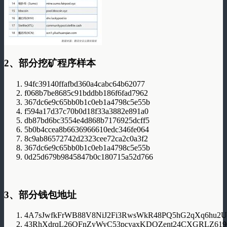
2
、部分挖矿程序样本
94fc39140ffafbd360a4cabc64b62077
f068b7be8685c91bddbb186f6fad7962
367dc6e9c65bb0b1c0eb1a4798c5e55b
f594a17d37c70b0d18f33a3882e891a0
db87bd6bc3554e4d868b7176925dcff5
5b0b4ccea8b6636966610edc346fe064
8c9ab86572742d2323cee72ca2c0a3f2
367dc6e9c65bb0b1c0eb1a4798c5e55b
0d25d679b9845847b0c180715a52d766
3
、部分钱包地址
4A7sJwfkFrWB88V8NiJ2Fi3RwsWkR48PQ5hG2qXq6hu2
43RhXdrqL26QFnZyWyC53pcyaxKDQZent24CXGRLZ619