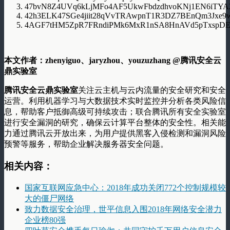
47bvN8Z4UVq6kLjMFo4AF5UkwFbdzdhvoKNj1EN6iTYA
42h3ELK47SGe4jiit28qVvTRAwpnT1R3DZ7BEnQm3Jxe9
4AGF7tHM5ZpR7FRndiPMk6MxR1nSA8HnAVd5pTxspDE
本文作者：zhenyiguo、jaryzhou、youzuzhang @腾讯安全云
鼎实验室
腾讯安全云鼎实验室
关注云主机与云内流量的安全研究和安全
运营。利用机器学习与大数据技术实时监控并分析各类风险信
息，帮助客户抵御高级可持续攻击；联合腾讯所有安全实验室
进行安全漏洞的研究，确保云计算平台整体的安全性。相关能
力通过腾讯云开放出来，为用户提供黑客入侵检测和漏洞风险
预警等服务，帮助企业解决服务器安全问题。
相关内容：
国家互联网应急中心：2018年成功关闭772个控制规模较
大的僵尸网络
致力数据安全治理，世平信息入围2018年网络安全潜力
企业榜80强