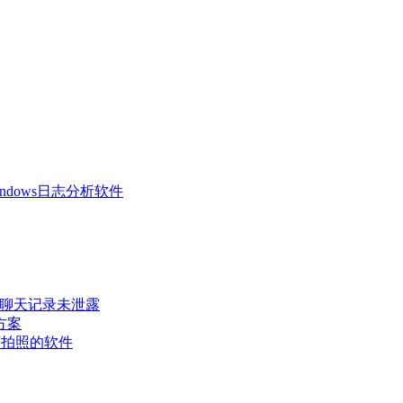
 Windows日志分析软件
密聊天记录未泄露
方案
可拍照的软件