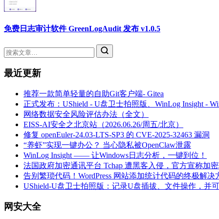
免费日志审计软件 GreenLogAudit 发布 v1.0.5
最近更新
推荐一款简单轻量的自助Git客户端- Gitea
正式发布：UShield - U盘卫士拍照版、WinLog Insight -
网络数据安全风险评估办法（全文）
EISS-AI安全之北京站（2026.06.26/周五/北京）
修复 openEuler-24.03-LTS-SP3 的 CVE-2025-32463 漏洞
“养虾”实现一键办公？ 当心隐私被OpenClaw泄露
WinLog Insight —— 让Windows日志分析，一键到位！
法国政府加密通讯平台 Tchap 遭黑客入侵，官方宣称加
告别繁琐代码！WordPress 网站添加统计代码的终极解决
UShield-U盘卫士拍照版：记录U盘插拔、文件操作，并
网安大全