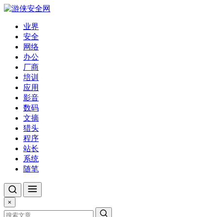
业界
安全
网络
办公
厂商
培训
应用
影音
数码
文摘
猎头
程序
站长
系统
随笔
×