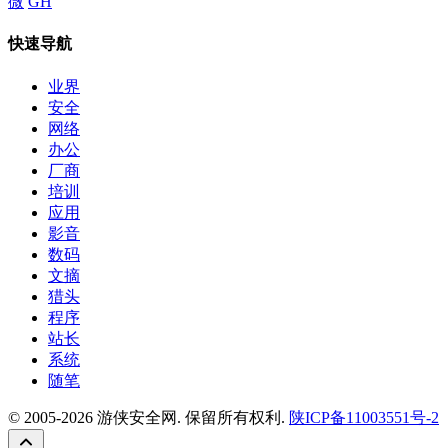
微
GH
快速导航
业界
安全
网络
办公
厂商
培训
应用
影音
数码
文摘
猎头
程序
站长
系统
随笔
© 2005-2026 游侠安全网. 保留所有权利.
陕ICP备11003551号-2