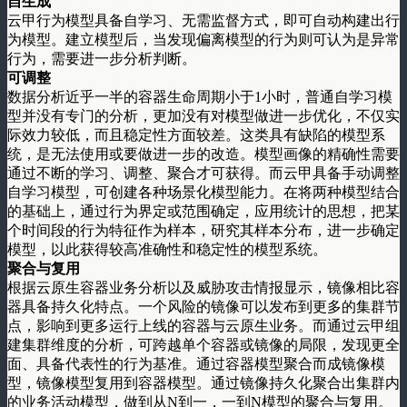
自生成
云甲行为模型具备自学习、无需监督方式，即可自动构建出行
为模型。建立模型后，当发现偏离模型的行为则可认为是异常
行为，需要进一步分析判断。
可调整
数据分析近乎一半的容器生命周期小于1小时，普通自学习模
型并没有专门的分析，更加没有对模型做进一步优化，不仅实
际效力较低，而且稳定性方面较差。这类具有缺陷的模型系
统，是无法使用或要做进一步的改造。模型画像的精确性需要
通过不断的学习、调整、聚合才可获得。而云甲具备手动调整
自学习模型，可创建各种场景化模型能力。在将两种模型结合
的基础上，通过行为界定或范围确定，应用统计的思想，把某
个时间段的行为特征作为样本，研究其样本分布，进一步确定
模型，以此获得较高准确性和稳定性的模型系统。
聚合与复用
根据云原生容器业务分析以及威胁攻击情报显示，镜像相比容
器具备持久化特点。一个风险的镜像可以发布到更多的集群节
点，影响到更多运行上线的容器与云原生业务。而通过云甲组
建集群维度的分析，可跨越单个容器或镜像的局限，发现更全
面、具备代表性的行为基准。通过容器模型聚合而成镜像模
型，镜像模型复用到容器模型。通过镜像持久化聚合出集群内
的业务活动模型，做到从N到一，一到N模型的聚合与复用。