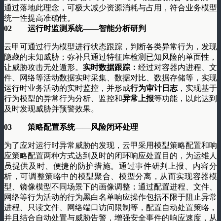
通过落地此理念，可极大减少资源消耗与占用，符合业务模型
统一性提高准确性。
02
运行时监测系统——智能分析研判
云甲可通过行为模型进行状态跟踪，判断各类异常行为，发现
隐藏的未知威胁；弥补只通过特征库检测已知风险的单面性，
让威胁攻击无处遁形。
实时数据跟踪
：
经过对容器内进程、文
件、网络等活动数据实时采集、数据对比、数据存储等，实现
运行时业务活动的实时监控，并形成
行为审计日志
，实现基于
行为模型的异常行为分析、监控和
异常上报
等功能，以此达到
及时发现威胁并预警效果。
03
策略配置系统——风险闭环处理
为了应对运行时异常威胁的发现，云甲采用模型策略配置和响
应策略配置两种方式达到及时的闭环响应处置目的，为运维人
员提供及时、便捷的防护措施。通过事件研判上报、内容分
析，可调整策略中的模型聚合、模型分离，从而实现容器模
型、镜像模型不同场景下的画像调整；通过配置进程、文件、
网络等行为活动的行为黑白名单响应操作包括不限于阻止异常
进程、只读文件、网络端口访问限制等，配置自动处置策略，
并且结合自动处置与威胁告警，增强安全事件的响应速度，从