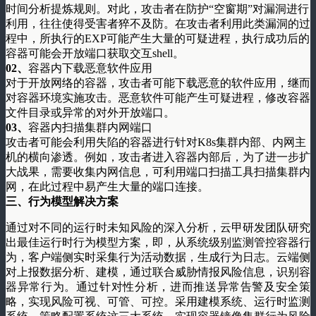
时间分析提炼规则。对此，攻击者在防护“空窗期”对漏洞进行
利用，往往使得受害者猝不及防。在攻击者利用此类漏洞的过
程中，所执行的EXP可能产生大量的可疑进程，执行成功后的
容器可能会开放端口获取交互shell。
0
2、
容器内下载恶意软件应用
对于开放网络的容器，攻击者可能下载恶意的软件应用，继而
对容器环境实施攻击。恶意软件可能产生可疑进程，修改容器
文件目录或异常的对外开放端口。
0
3、
容器内扫描集群内网端口
攻击者可能会利用失陷的容器进行针对K8s集群内部、内网主
机的横向渗透。例如，攻击者进入容器内部后，为了进一步扩
大战果，需要收集内网信息，可利用端口扫描工具扫描集群内
网，在此过程中易产生大量的端口连接。
三、
行为模型解决方案
通过对不同的运行时未知风险的深入分析，云甲研发团队研究
出最佳运行时行为模型方案，即，从系统级别监测管控容器行
为，客户端侧实时采集行为活动数据，生成行为日志。云端侧
对上报数据分析、建模，通过联合威胁情报风险信息，识别容
器异常行为。通过针对性分析，进而推送异常告警及安全策
略，实现风险可视、可管、可控。采用建模系统、运行时监测