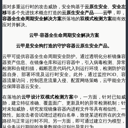
面对多重运行时的攻击威胁，安全狗基于
云原生安全
、
安全左
移
等多个先进技术概念打造的
云原生安全产品
——
云甲
，即，
容器全生命周期安全解决方案
所落地的
双模式检测方案
能有效
应对并解决。
云甲·容器全生命周期安全解决方案
云甲是安全狗打造的守护容器云原生安全产品。
云甲可提供容器全生命周期安全防护。通过透明化分析镜像容
器资产信息、在镜像仓库和运行容器中，引入病毒检测、异常
检测和合规扫描，截断恶意代码代入到运行环境，检测防护容
器自身、部署环境及运行时安全。此外，通过监控POD、容
器流量访问，控制恶意流量入侵、配置网络策略，云甲能全方
位保障容器云安全。
在落地的
云甲设计双模式检测方案
中，一方面，针对已知威
胁，建立特征准确、覆盖面广、更新及时的异常检测机制；针
对未知威胁，研究发现镜像容器内进程文件等具有相似性、一
致性。如攻击者尝试绕过进程白名单，致使某进程所在的文件
路径与正常运行时不同。另一方面，即可通过建立行为模型，
从业务运行期间的海量数据中识别出异常行为。