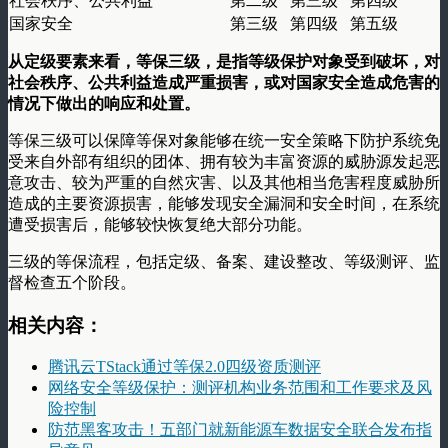
社会秩序、公共利益
第二级
第三级
第四级
国家安全
第三级
第四级
第五级
从定级要素来看，等保三级，是指等级保护对象受到破坏，对
社会秩序、公共利益造成严重损害，或对国家安全造成危害的
情况下做出的响应和处置。
等保三级可以保障等保对象能够在统一安全策略下防护系统免
受来自外部有组织的团体、拥有较为丰富资源的威胁源发起恶
意攻击、较为严重的自然灾害、以及其他相当危害程度威胁所
造成的主要资源损害，能够发现安全漏洞和安全时间，在系统
遭受损害后，能够较快恢复绝大部分功能。
三级的等保流程，包括定级、备案、建设整改、等级测评、监
督检查五个阶段。
相关内容：
腾讯云TStack通过等保2.0四级资质测评
网络安全等级保护：测评机构业务范围和工作要求及风
险控制
防范黑客攻击！五部门就新能源车数据安全联合发布指