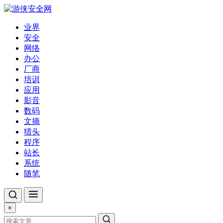
业界
安全
网络
办公
厂商
培训
应用
影音
数码
文摘
猎头
程序
站长
系统
随笔
×