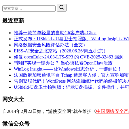
最近更新
推荐一款简单轻量的自助Git客户端- Gitea
正式发布：UShield - U盘卫士拍照版、WinLog Insight -
网络数据安全风险评估办法（全文）
EISS-AI安全之北京站（2026.06.26/周五/北京）
修复 openEuler-24.03-LTS-SP3 的 CVE-2025-32463 漏洞
“养虾”实现一键办公？ 当心隐私被OpenClaw泄露
WinLog Insight —— 让Windows日志分析，一键到位！
法国政府加密通讯平台 Tchap 遭黑客入侵，官方宣称加
告别繁琐代码！WordPress 网站添加统计代码的终极解决
UShield-U盘卫士拍照版：记录U盘插拔、文件操作，并
网安大全
自2014年2月22日始，“游侠安全网”就在维护《
中国网络安全产
微信公众号