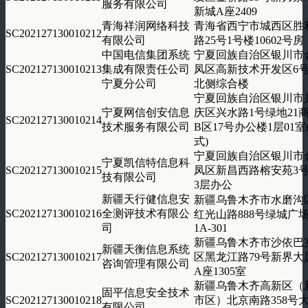
服务有限公司
新城A座2409
青海祥润网络科技
青海省西宁市城西区胜
SC202127130010212
有限公司
路25号1号楼10602号房
中国电信集团系统
宁夏回族自治区银川市
SC202127130010213
集成有限责任公司
凤区高新技术开发区6
宁夏分公司
北侧综合楼
宁夏回族自治区银川市
宁夏网信创安信息
庆区兴水路1号绿地21
SC202127130010214
技术服务有限公司
B区17号办公楼1层01室
式)
宁夏回族自治区银川市
宁夏凯信特信息科
SC202127130010215
凤区新昌西路榕安苑3
技有限公司
3层办公
新疆天行健信息安
新疆乌鲁木齐市水磨沟
SC202127130010216
全测评技术有限公
红光山路888号绿城广
司
1A-301
新疆乌鲁木齐市沙依巴
新疆天衡信息系统
SC202127130010217
区黑龙江路79号新界大
咨询管理有限公司
A座1305室
新疆乌鲁木齐高新区（
固平信息安全技术
SC202127130010218
市区）北京南路358号
有限公司