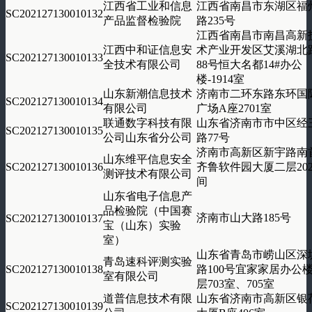
江西省工业和信息
江西省南昌市东湖区福
SC202127130010132
产品监督检验院
路235号
江西省南昌市南昌高新
江西中和证信息安
术产业开发区艾溪湖北
SC202127130010133
全技术有限公司
88号恒大名都14#办公
楼-1914室
山东新潮信息技术
济南市二环东路东环国
SC202127130010134
有限公司
广场A座2701室
联通数字科技有限
山东省济南市市中区经
SC202127130010135
公司山东省分公司
路77号
济南市高新区新宇路南
山东维平信息安全
SC202127130010136
齐鲁软件园大厦二层20
测评技术有限公司
间
山东省电子信息产
品检验院（中国赛
济南市山大路185号
SC202127130010137
宝（山东）实验
室）
山东省青岛市崂山区深
青岛速科评测实验
SC202127130010138
路100号宜家家居办公楼
室有限公司
层703室、705室
道普信息技术有限
山东省济南市高新区银
SC202127130010139