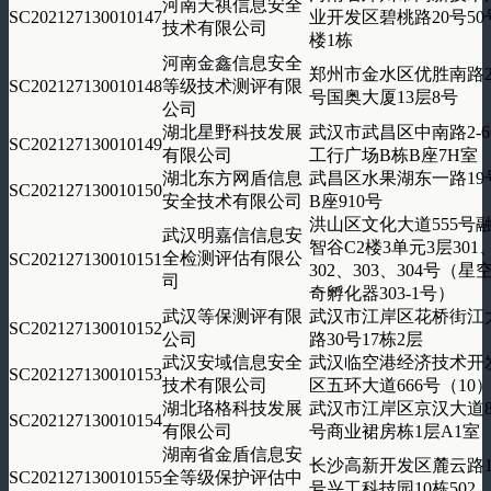
河南天祺信息安全
SC202127130010147
业开发区碧桃路20号50
技术有限公司
楼1栋
河南金鑫信息安全
郑州市金水区优胜南路2
SC202127130010148
等级技术测评有限
号国奥大厦13层8号
公司
湖北星野科技发展
武汉市武昌区中南路2-
SC202127130010149
有限公司
工行广场B栋B座7H室
湖北东方网盾信息
武昌区水果湖东一路19
SC202127130010150
安全技术有限公司
B座910号
洪山区文化大道555号
武汉明嘉信信息安
智谷C2楼3单元3层301
全检测评估有限公
SC202127130010151
302、303、304号（星
司
奇孵化器303-1号）
武汉等保测评有限
武汉市江岸区花桥街江
SC202127130010152
公司
路30号17栋2层
武汉安域信息安全
武汉临空港经济技术开
SC202127130010153
技术有限公司
区五环大道666号（10
湖北珞格科技发展
武汉市江岸区京汉大道8
SC202127130010154
有限公司
号商业裙房栋1层A1室
湖南省金盾信息安
长沙高新开发区麓云路1
SC202127130010155
全等级保护评估中
号兴工科技园10栋502