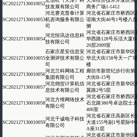
宏信旺（天津）科
天津经济技术开发区博
SC202127130010052
技发展有限公司
商务广场1-1412
河北赛克普泰计算
河北省石家庄市桥西区
SC202127130010053
机咨询服务有限公
谊南大街46号1号楼八
司
侧
河北省石家庄市桥西区
河北恒讯达信息科
SC202127130010054
华西路128号乐活大厦B
技有限公司
20层2009室
石家庄星安信息安
河北省石家庄市新华区
SC202127130010055
全测评技术有限公
华北大街158号天一广
司
楼
河北兰科网络工程
廊坊市新世纪步行街第
SC202127130010056
集团有限公司
大街B-15号
河北翎贺计算机信
河北省石家庄市新华区
SC202127130010057
息技术有限公司
翼路2号5层
河北省石家庄市桥西区
河北方维网络技术
SC202127130010058
石北路380号卓达院士
有限公司
406室
河北省石家庄高新区长
河北千诚电子科技
SC202127130010059
大道155号副1号星际中
有限公司
A座31层
河北省石家庄市新华区