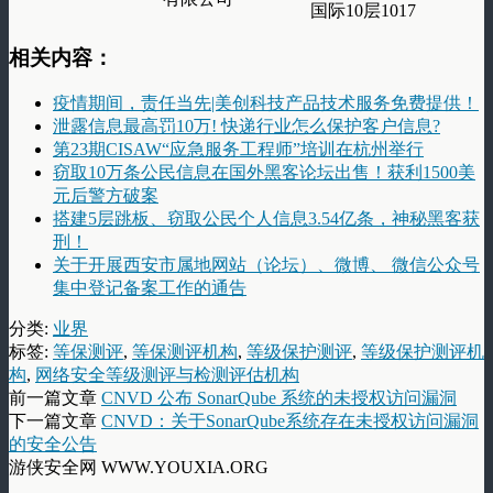
国际10层1017
相关内容：
疫情期间，责任当先|美创科技产品技术服务免费提供！
泄露信息最高罚10万! 快递行业怎么保护客户信息?
第23期CISAW“应急服务工程师”培训在杭州举行
窃取10万条公民信息在国外黑客论坛出售！获利1500美
元后警方破案
搭建5层跳板、窃取公民个人信息3.54亿条，神秘黑客获
刑！
关于开展西安市属地网站（论坛）、微博、 微信公众号
集中登记备案工作的通告
分类:
业界
标签:
等保测评
,
等保测评机构
,
等级保护测评
,
等级保护测评机
构
,
网络安全等级测评与检测评估机构
前一篇文章
CNVD 公布 SonarQube 系统的未授权访问漏洞
下一篇文章
CNVD：关于SonarQube系统存在未授权访问漏洞
的安全公告
游侠安全网 WWW.YOUXIA.ORG