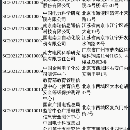
SC202127130010004
股份有限公司
院26号楼6层601号
中国电力科学研究
北京市海淀区清河小营
SC202127130010005
院有限公司
路15号
南京南瑞信息通信
江苏省南京市江宁区诚
SC202127130010006
科技有限公司
大道19号
国电南京自动化股
江苏省南京市江宁开发
SC202127130010007
份有限公司
水阁路39号
广东省广州市萝岗区科
南方电网科学研究
SC202127130010008
城科翔路11号J1栋3、4
院有限责任公司
楼及J3栋3楼
中国金融电子化公
北京市西城区右安门内
SC202127130010009
司测评中心
安南里甲1号
教育部教育管理信
息中心（教育信息
北京市西城区大木仓胡
SC202127130010010
安全等级保护测评
37号
中心）
国家广播电视总局
北京市西城区复兴门外
SC202127130010011
监管中心广播电视
街2号
信息安全测评中心
中国电子科技集团
公司第十五研究所
北京市海淀区北四环中