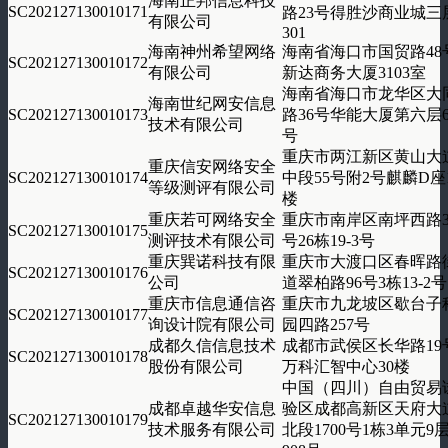
海南正邦信息科技
SC202127130010171
路23号得胜沙商业城三
有限公司
301
海南神州希望网络
海南省海口市国贸路48
SC202127130010172
有限公司
新达商务大厦3103室
海南省海口市龙华区大
海南世纪网安信息
SC202127130010173
路36号华能大厦第六层6
技术有限公司
号
重庆市两江新区黄山大
重庆信安网络安全
SC202127130010174
中段55号附2号麒麟D座
等级测评有限公司
楼
重庆若可网络安全
重庆市南岸区南坪西路3
SC202127130010175
测评技术有限公司
号26栋19-3号
重庆巽诺科技有限
重庆市大渡口区春晖路
SC202127130010176
公司
道翠柏路96号3栋13-2号
重庆市信息通信咨
重庆市九龙坡区歇台子
SC202127130010177
询设计院有限公司
园四路257号
成都久信信息技术
成都市武侯区长华路
19
SC202127130010178
股份有限公司
万科汇智中心30楼
中国（四川）自由贸易
成都卓越华安信息
验区成都高新区天府大
SC202127130010179
技术服务有限公司
北段1700号1栋3单元9