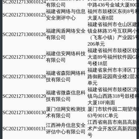
SC202127130010124
有限公司
中路436号金城大厦800
福建省网络与信息
福州市鼓楼区东街8号
SC202127130010125
安全测评中心
大厦A座8层
福建省福州市仓山区建
福建闽盾网络安全
镇金林路35号互联网小
SC202127130010126
有限公司
（飞客小镇）产业园5
206单元
福建省福州市鼓楼区软
福建信安网络科技
SC202127130010127
大道89号福州软件园G
有限公司
号楼18层
福建省泉州市丰泽区丁
福建省森阳网络科
SC202127130010128
路御殿花园商业楼2层20
技有限公司
单元
福建省福州市鼓楼区洪
福建省微森信息科
SC202127130010129
镇乌山西路318号鼓楼
技有限公司
大厦10F南面
厦门信网安检测技
厦门市软件园二期望海
SC202127130010130
术有限公司
63号901C单元
江西省南昌市南昌高新
江西神舟信息安全
SC202127130010131
术产业开发区高新四路3
评估中心有限公司
号