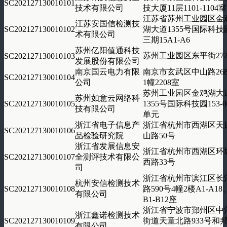
SC202127130010101
技术有限公司
技大厦11层1101-1104室
江苏省苏州工业园区金
江苏安国信检测技
SC202127130010102
湖大道1355号国际科技
术有限公司
三期15A1-A6
苏州亿阳值通科技
苏州工业园区东平街27
SC202127130010103
发展股份有限公司
南京国云电力有限
南京市玄武区中山路26
SC202127130010104
公司
1幢2208室
苏州工业园区金鸡湖大
苏州如意云网络科
SC202127130010105
1355号国际科技园153-0
技有限公司
单元
浙江省电子信息产
浙江省杭州市西湖区天
SC202127130010106
品检验研究院
山路50号
浙江省发展信息安
浙江省杭州市西湖区环
SC202127130010107
全测评技术有限公
西路33号
司
浙江省杭州市滨江区长
杭州安信检测技术
SC202127130010108
路590号4幢2楼A1-A18
有限公司
B1-B12座
浙江省宁波市鄞州区中
浙江鑫诺检测技术
SC202127130010109
街道天童北路933号和
有限公司