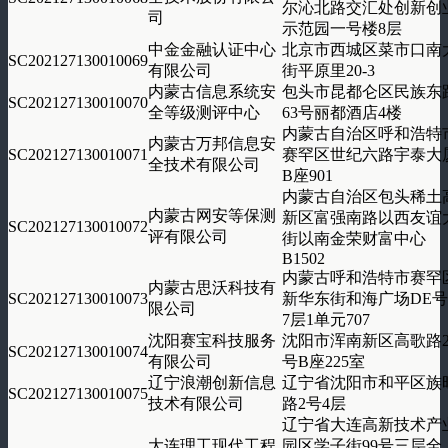
尔沁北路交汇处创新创
司
示范园一号楼8层
中金金融认证中心
北京市西城区菜市口南
SC202127130010069
有限公司
街平原里20-3
内蒙古信息系统安
包头市昆都仑区民族东
SC202127130010070
全等级测评中心
63号丽都酒店4楼
内蒙古自治区呼和浩特
内蒙古万邦信息安
SC202127130010071
赛罕区世纪六路宇泰大
全技术有限公司
B座901
内蒙古自治区包头稀土
内蒙古网安等保测
新区富强南路以西友谊
SC202127130010072
评有限公司
街以南金荣财富中心
B1502
内蒙古呼和浩特市赛罕
内蒙古思沃科技有
SC202127130010073
新华东街和海广场DE
限公司
7层1单元707
沈阳赛宝科技服务
沈阳市浑南新区高歌路2
SC202127130010074
有限公司
号B座225室
辽宁浪潮创新信息
辽宁省沈阳市和平区族
SC202127130010075
技术有限公司
路2号4层
辽宁省大连高新技术产
大连理工现代工程
园区学子街99号三层全