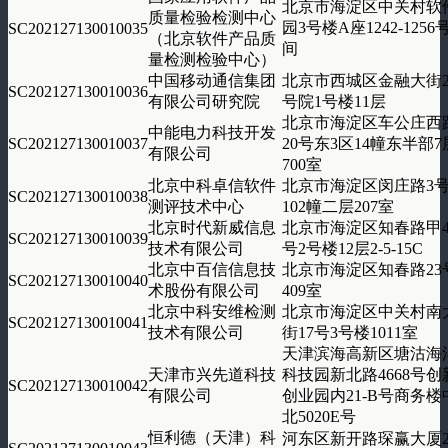
北京市海淀区中关村软
质量检验检测中心
园3号楼A座1242-1256
SC202127130010035
（北京软件产品质
间
量检测检验中心）
中国移动通信集团
北京市西城区金融大街2
SC202127130010036
有限公司研究院
号院1号楼11层
北京市海淀区车公庄西
中能电力科技开发
SC202127130010037
20号东3区14幢东半部7
有限公司
700室
北京中科卓信软件
北京市海淀区闵庄路3
SC202127130010038
测评技术中心
102幢二层207室
北京时代新威信息
北京市海淀区知春路甲4
SC202127130010039
技术有限公司
号2号楼12层2-5-15C
北京中百信信息技
北京市海淀区知春路23
SC202127130010040
术股份有限公司
409室
北京中科安维检测
北京市海淀区中关村南
SC202127130010041
技术有限公司
街17号3号楼1011室
天津滨海高新区塘沽海
天津市兴先道科技
科技园新北路4668号创
SC202127130010042
有限公司
创业园内21-B号商务楼
北5020E号
恒利德（天津）科
河东区新开路琛赢大厦2