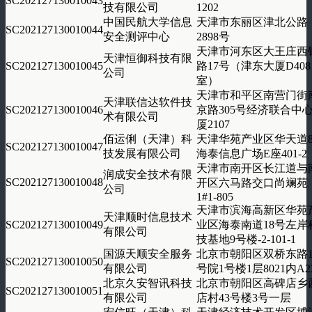
SC202127130010043
技有限公司
1202
中国民航大学信息
天津市东丽区津北公路
SC202127130010044
安全测评中心
2898号
天津市河东区大王庄西
天津恒御科技有限
SC202127130010045
路17号（津东大厦D408
公司
室）
天津市和平区南营门街
天津联信达软件技
SC202127130010046
京路305号经济联合中
术有限公司
厦2107
佰运俐（天津）科
天津华苑产业区华天道
SC202127130010047
技发展有限公司
海泰信息广场E座401-2
天津市南开区长江道与
润成安全技术有限
SC202127130010048
开区六马路交口尚斓苑
公司
1#1-805
天津市滨海高新区华苑
天津顺时信息技术
SC202127130010049
业区海泰南道18号左岸
有限公司
技基地9号楼-2-101-1
国源天顺安全服务
北京市朝阳区双桥东路1
SC202127130010050
有限公司
号院1号楼1层8021内A2
北京久安智讯科技
北京市朝阳区高碑店乡
SC202127130010051
有限公司
店村43号楼3号一层