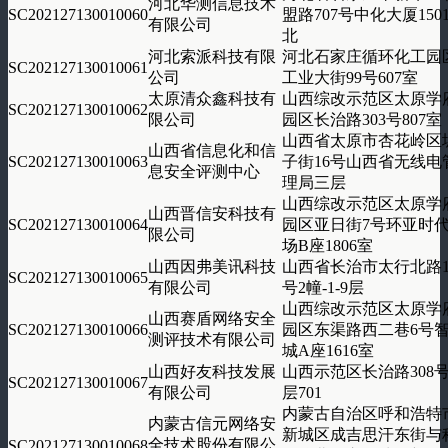
河北华测信息技术
SC202127130010060
盟路707号中化大厦1501
有限公司
北
河北索派科技有限
河北石家庄循环化工园
SC202127130010061
公司
工业大街99号607室
太原清众鑫科技有
山西综改示范区太原学
SC202127130010062
限公司
园区长治路303号807室
山西省太原市杏花岭区
山西省信息化和信
SC202127130010063
子街16号山西省无线电
息安全评测中心
理局三层
山西综改示范区太原学
山西晋信安科技有
SC202127130010064
园区亚日街7号环亚时
限公司
场B座1806室
山西因弗美讯科技
山西省长治市太行北路1
SC202127130010065
有限公司
号2幢-1-9层
山西综改示范区太原学
山西赛盾网络安全
SC202127130010066
园区东渠路西二巷6号
测评技术有限公司
城A座1616室
山西好友科技发展
山西示范区长治路308
SC202127130010067
有限公司
层701
内蒙古自治区呼和浩特
内蒙古信元网络安
新城区成吉思汗东街与
全技术股份有限公
SC202127130010068