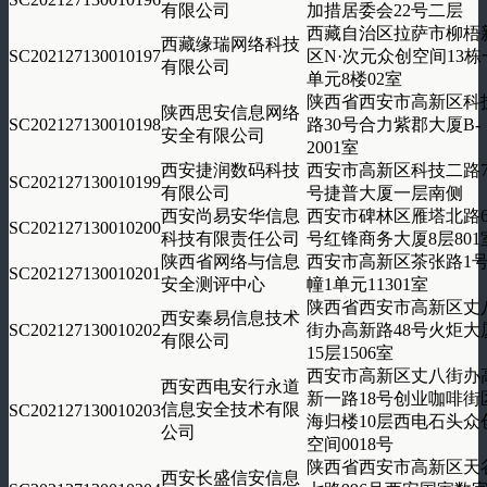
有限公司
加措居委会22号二层
西藏自治区拉萨市柳梧
西藏缘瑞网络科技
SC202127130010197
区N·次元众创空间13栋
有限公司
单元8楼02室
陕西省西安市高新区科
陕西思安信息网络
SC202127130010198
路30号合力紫郡大厦B-
安全有限公司
2001室
西安捷润数码科技
西安市高新区科技二路7
SC202127130010199
有限公司
号捷普大厦一层南侧
西安尚易安华信息
西安市碑林区雁塔北路6
SC202127130010200
科技有限责任公司
号红锋商务大厦8层801
陕西省网络与信息
西安市高新区茶张路1号
SC202127130010201
安全测评中心
幢1单元11301室
陕西省西安市高新区丈
西安秦易信息技术
SC202127130010202
街办高新路48号火炬大
有限公司
15层1506室
西安市高新区丈八街办
西安西电安行永道
新一路18号创业咖啡街
信息安全技术有限
SC202127130010203
海归楼10层西电石头众
公司
空间0018号
陕西省西安市高新区天
西安长盛信安信息