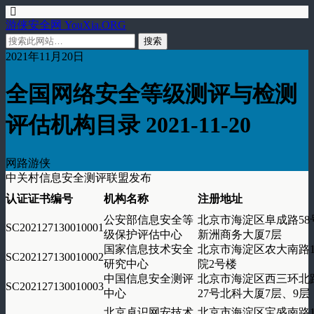
游侠安全网 YouXia.ORG
2021年11月20日
全国网络安全等级测评与检测
评估机构目录 2021-11-20
网路游侠
中关村信息安全测评联盟发布
认证证书编号
机构名称
注册地址
公安部信息安全等
北京市海淀区阜成路58
SC202127130010001
级保护评估中心
新洲商务大厦7层
国家信息技术安全
北京市海淀区农大南路
SC202127130010002
研究中心
院2号楼
中国信息安全测评
北京市海淀区西三环北
SC202127130010003
中心
27号北科大厦7层、9层
北京卓识网安技术
北京市海淀区宝盛南路