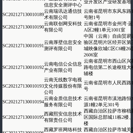
业开发区产业研发基地
信息安全测评中心
云南瑞讯达通信技
云南省昆明市东风东路1
SC202127130010189
术有限公司
号附1号
云南联创网安科技
云南省昆明市金州湾·蓝
SC202127130010190
有限公司
A区2幢1单元1001室
中国（云南）自由贸易
云南厚壁信息安全
验区昆明片区经开区第
SC202127130010191
测评有限公司
城映像欣城C区C6幢26
2606室
云南省昆明市西山区兴
云南电信公众信息
SC202127130010192
路电信第二长途枢纽大
产业有限公司
辅楼
云南无线数字电视
云南省昆明市人民西路1
SC202127130010193
文化传媒股份有限
号
公司
云南金质信息技术
云南省昆明市滇池路恒
SC202127130010194
服务有限公司
源1幢2单元301号
西藏自治区拉萨市柳梧
西藏熙安信息技术
SC202127130010195
区国际总部城11栋2楼、
有限责任公司
楼
西藏罗班网络科技
西藏自治区拉萨市城关
SC202127130010196