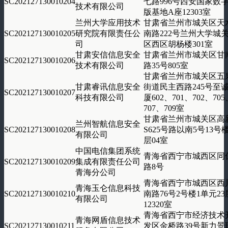
SC202127130010204
七路996号西安国家数
技术有限公司
版基地A座12303室
兰州大学应用技术
甘肃省兰州市城关区天
SC202127130010205
研究院有限责任公
南路222号兰州大学城
司
区西区胡杨楼301室
甘肃安信信息安全
甘肃省兰州市城关区甘
SC202127130010206
技术有限公司
路35号805室
甘肃省兰州市城关区五
甘肃睿讯信息安全
街道民主西路245号至
SC202127130010207
科技有限公司
厦602、701、702、705
707、709室
甘肃省兰州市城关区高
兰州智航信息安全
SC202127130010208
S625号路以南5号13号楼
有限公司
层04室
中国电信集团系统
青海省西宁市城西区同
SC202127130010209
集成有限责任公司
路8号
青海分公司
青海省西宁市城西区西
青海玉仑信息科技
SC202127130010210
南路76号2号楼1单元23
有限公司
12320室
青海省西宁市经济技术
青海网盾信息技术
SC202127130010211
发区金桥路39号新力景