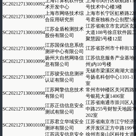
上海计算机软件技
上海市闵行区联航路158
SC202127130010092
术开发中心
号技术中心楼3楼
上海市网络技术综
上海市长宁区虹桥路228
SC202127130010093
合应用研究所
号君座独栋办公别墅5
江苏省南京市玄武区玄
江苏金盾检测技术
SC202127130010094
大道108号徐庄软件园
股份有限公司
聚慧园5号楼12层
江苏国保信息系统
江苏省苏州市十梓街32
SC202127130010095
测评中心有限公司
扬州大自然网络信
江苏信息服务产业基地(
SC202127130010096
息有限公司
州)内10号楼
无锡市梁溪区南湖大道8
江苏骏安信息测评
SC202127130010097
号扬名科创中心1101-11
认证有限公司
室
江苏网擎信息技术
常州市钟楼区关河西路1
SC202127130010098
有限公司
号银苑大厦1406室
江苏省南通市崇川区人
江苏正信信息安全
SC202127130010099
中路255号财智天地园7
测试有限公司
202室
江苏君立华域安全
江苏省南京市江宁经济
SC202127130010100
测评有限公司
术开发区正方中路199
江苏讯安信息安全
徐州市泉山区科技大道