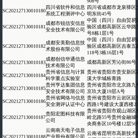
908号
四川省软件和信息
四川省成都市龙泉驿区
SC202127130010180
系统工程测评中心
明东街45号
中国（四川）自由贸易
成都市锐信安信息
SC202127130010181
验区成都高新区云华路3
安全技术有限公司
号8栋1层1号
中国（四川）自由贸易
成都安美勤信息技
SC202127130010182
验区成都高新区吉泰五
术股份有限公司
118号3栋16层1号
成都创信华通信息
成都高新区芳沁街86号
SC202127130010183
技术有限公司
贵州省信息与计算
贵州省贵阳市贵安新区
SC202127130010184
科学重点实验室
溪大学城栋青路
贵州亨达集团信息
贵州省贵阳市北京路九
SC202127130010185
安全技术有限公司
京玖大厦19层A号
贵州省网络与信息
贵州省贵阳市云岩区延
SC202127130010186
安全测评认证中心
西路1号建设大厦西楼2
贵州省贵阳市观山湖区
贵阳宏图科技有限
SC202127130010187
岭北路55号贵州金融城
公司
央商务区10号楼12层56
云南南天电子信息
云南省昆明市高新技术
SC202127130010188
产业股份有限公司