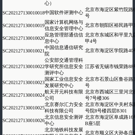
心）
北京市海淀区紫竹院路6
中国软件评测中心
SC202127130010018
号
国家计算机网络与
北京市朝阳区裕民路甲
SC202127130010019
信息安全管理中心
应急管理部通信信
北京市东城区和平里九
SC202127130010020
息中心
甲4号
中国信息通信研究
北京市海淀区学院路40
SC202127130010021
院
公安部交通管理科
SC202127130010022
学研究所信息安全
江苏省无锡市钱荣路88
测评中心
国家工业信息安全
北京市石景山区鲁谷路3
SC202127130010023
发展研究中心
号
航天开元科技有限
北京市西城区三里河北
SC202127130010024
公司
号7号楼306
北京赛尔汇力安全
北京市海淀区中关村东
SC202127130010025
科技有限公司
号院8号楼四层B301
北京信息安全测评
北京市海淀区阜成路16
SC202127130010026
中心
B座5层
北京地铁科技发展
北京市顺义区大孙各庄