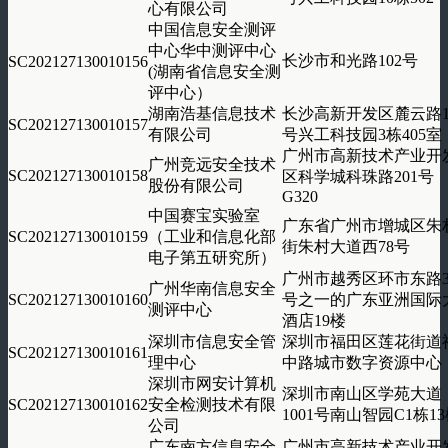
心有限公司
中国信息安全测评
中心华中测评中心
长沙市和光路102号
SC202127130010156
(湖南省信息安全测
评中心）
湖南浩基信息技术
长沙高新开发区麓云路1
SC202127130010157
有限公司
号兴工科技园3栋405室
广州市高新技术产业开
广州竞远安全技术
SC202127130010158
区科学城科珠路201号
股份有限公司
G320
中国赛宝实验室
广东省广州市增城区朱
SC202127130010159
（工业和信息化部
街朱村大道西78号
电子第五研究所）
广州市越秀区环市东路3
广州华南信息安全
SC202127130010160
号之一的广东亚洲国际
测评中心
酒店19楼
深圳市信息安全管
深圳市福田区莲花街道
SC202127130010161
理中心
中路城市数字资源中心
深圳市网安计算机
深圳市南山区学苑大道
SC202127130010162
安全检测技术有限
1001号南山智园C1栋1
公司
广东南方信息安全
广州市高新技术产业开