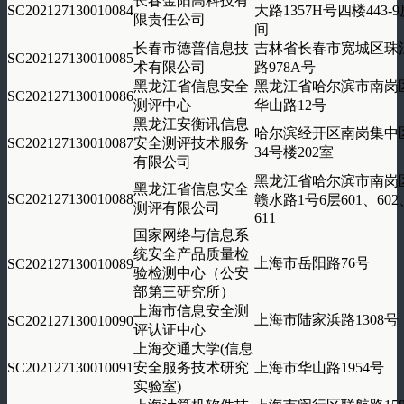
长春金阳高科技有
SC202127130010084
大路1357H号四楼443-9
限责任公司
间
长春市德普信息技
吉林省长春市宽城区珠
SC202127130010085
术有限公司
路978A号
黑龙江省信息安全
黑龙江省哈尔滨市南岗
SC202127130010086
测评中心
华山路12号
黑龙江安衡讯信息
哈尔滨经开区南岗集中
SC202127130010087
安全测评技术服务
34号楼202室
有限公司
黑龙江省哈尔滨市南岗
黑龙江省信息安全
SC202127130010088
赣水路1号6层601、602
测评有限公司
611
国家网络与信息系
统安全产品质量检
上海市岳阳路76号
SC202127130010089
验检测中心（公安
部第三研究所）
上海市信息安全测
上海市陆家浜路1308号
SC202127130010090
评认证中心
上海交通大学(信息
SC202127130010091
安全服务技术研究
上海市华山路1954号
实验室)