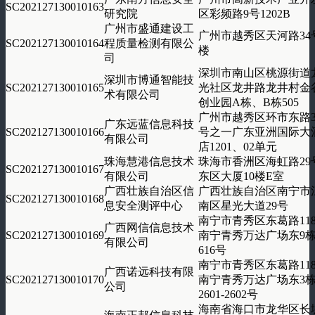
SC202127130010163
研究院
区彩频路9号1202B
广州市盛通建设工
广州市越秀区天河路34
SC202127130010164
程质量检测有限公
楼
司
深圳市南山区桃源街道
深圳市博通智能技
SC202127130010165
光社区龙井路龙井村金
术有限公司
创业园A栋、B栋505
广州市越秀区环市东路3
广东远蓝信息科技
SC202127130010166
号之一广东亚洲国际大
有限公司
店1201、02单元
珠海慧港信息技术
珠海市香洲区海虹路29
SC202127130010167
有限公司
东区大厦10楼E室
广西壮族自治区信
广西壮族自治区南宁市
SC202127130010168
息安全测评中心
南区星光大道29号
南宁市青秀区东葛路11
广西网信信息技术
SC202127130010169
南宁青秀万达广场东9
有限公司
616号
南宁市青秀区东葛路11
广西诺远科技有限
SC202127130010170
南宁青秀万达广场东3
公司
2601-2602号
海南省海口市龙华区长