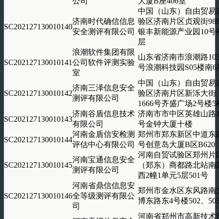
公司
大厦B座406室
中国（山东）自由贸易
济南时代确信信息
验区济南片区贞观街98
SC202127130010140
安全测评有限公司
银丰新能源产业园10号
层
浪潮软件集团有限
山东省济南市浪潮路103
SC202127130010141
公司软件评测实验
号浪潮科技园S05楼南6
室
中国（山东）自由贸易
济南三泽信息安全
SC202127130010142
验区济南片区新泺大街
测评有限公司
1666号齐盛广场2号楼5
济南谷盾信息技术
济南市市中区英雄山路1
SC202127130010143
有限公司
号金钟大厦十楼
河南金盾信安检测
郑州市郑东新区中道东
SC202127130010144
评估中心有限公司
号创意岛大厦B区B620
河南自贸试验区郑州片
河南宝通信息安全
SC202127130010145
（郑东）商都路北站南
测评有限公司
西2幢1单元5层501号
河南省鼎信信息安
郑州市金水区东风路南
SC202127130010146
全等级测评有限公
博东路东4号楼502、50
司
河南省郑州市高新技术