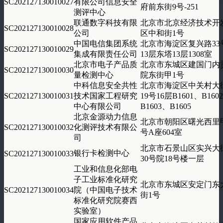
SC202127130010027
有限公司信息安全
府前东街9号-251
测评中心
联通数字科技有限
北京市北京经济技术开
SC202127130010028
公司
区中和街1号
中国电信集团系统
北京市海淀区复兴路33
SC202127130010029
集成有限责任公司
13层东塔13层1308室
北京市电子产品质
北京市东城区建国门内
SC202127130010030
量检测中心
院东街甲1号
中科信息安全共性
北京市海淀区中关村大
SC202127130010031
技术国家工程研究
19号16层B1601、B160
中心有限公司
B1603、B1605
北京金源动力信息
北京市朝阳区曙光西里
SC202127130010032
化测评技术有限公
号A座604室
司
北京市石景山区实兴大
银行卡检测中心
SC202127130010033
30号院18号楼一层
工业和信息化部电
子工业标准化研究
北京市东城区安定门东
SC202127130010034
院（中国电子技术
街1号
标准化研究院赛西
实验室）
国家应用软件产品