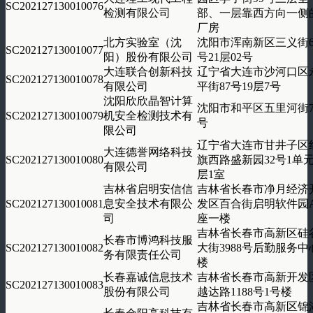
SC202127130010076
检测有限公司
部、一层靠西方向一侧
厂房
北方实验室（沈
沈阳市浑南新区三义街6
SC202127130010077
阳）股份有限公司
号21层02号
大连联合创新科技
辽宁省大连市沙河口区
SC202127130010078
有限公司
平街87号19层7号
沈阳欣欣晶智计算
沈阳市和平区五里河街7
SC202127130010079
机安全检测技术有
号
限公司
辽宁省大连市甘井子区
大连德誉网络科技
SC202127130010080
旗西路盛新园32号1单元
有限公司
层1室
吉林省启明安信信
吉林省长春市净月经济
SC202127130010081
息安全技术有限公
发区百合街启明软件园
司
座一楼
吉林省长春市高新区硅
长春市博鸿科技服
SC202127130010082
大街3988号后勤服务中
务有限责任公司
楼
长春嘉诚信息技术
吉林省长春市高新开发
SC202127130010083
股份有限公司
越达路1188号1号楼
吉林省长春市高新区锦