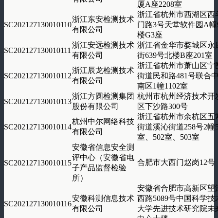
厦A座2208室
浙江省杭州市西湖区西
浙江东安检测技术
SC202127130010110
门路3号天堂软件园A幢
有限公司
楼G3座
浙江安远检测技术
浙江省金华市婺城区永
SC202127130010111
有限公司
街639号北楼B座201室
浙江省杭州市萧山区宁
浙江辰龙检测技术
SC202127130010112
街道民和路481号联合
有限公司
南区1幢1102室
浙江方圆检测集团
杭州市杭州经济技术开
SC202127130010113
股份有限公司
区下沙路300号
浙江省杭州市余杭区五
杭州中尔网络科技
SC202127130010114
街道溪沁街道258号2幢5
有限公司
室、502室、503室
安徽省信息安全测
评中心（安徽省电
合肥市大西门赵岗12号
SC202127130010115
子产品监督检验
所）
安徽省合肥市高新区望
安徽科测信息技术
西路5089号中国科学技
SC202127130010116
有限公司
大学先进技术研究院未