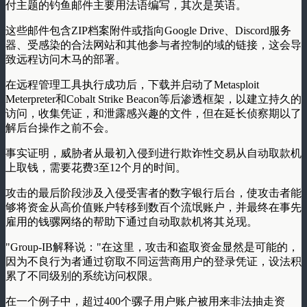
付主题的钓鱼邮件主要用法语编写，其次是英语。
这些邮件包含ZIP档案附件或指向Google Drive、Discord服务
器、受感染的合法网站和其他参与者控制的域的链接，这会导
致远程访问木马的部署。
在远程管理工具执行成功后，下载并启动了Metasploit
Meterpreter和Cobalt Strike Beacon等后渗透框架，以建立持久的
访问，收集凭证，和泄露感兴趣的文件，但在延长侦察期以了
解后台操作之前不会。
事实证明，威胁者从最初入侵到进行欺诈性交易从自动取款机
上取钱，需要花费3至12个月的时间。
攻击的最后阶段涉及入侵受害者的数字银行后台，使攻击者能
够将资金从高价值账户转移到数百个流氓账户，并最终在事先
雇用的钱骡网络的帮助下通过自动取款机将其兑现。
"Group-IB解释说："在这里，攻击和盗取资金显然是可能的，
因为不良行为者通过窃取不同运营商用户的登录凭证，设法积
累了不同级别的系统访问权限。
在一个例子中，超过400个骡子用户账户被用来非法抽走资