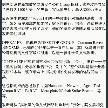
据总部设在新加坡的网络安全公司Group-IB称，这些攻击导致
了总额为1100万美元的失窃，实际损失估计高达3000万美元。
最近发生在2021年和2021年的一些攻击针对布基纳法索、贝
宁、象牙海岸和塞内加尔的五家不同银行。据说，许多被确认
的受害者已经被入侵了两次，他们的基础设施随后被武器化以
攻击其他组织。
OPERA1ER，也被称为DESKTOP-GROUP、Common Raven
和NXSMS，已知自2016年以来一直在活跃，其目标是进行有
经济动机的文件窃取和泄露，以进一步用于鱼叉式攻击。
"OPERA1ER经常在周末和公共假期行动，"Group-IB在一份与
《黑客新闻》分享的报告中说，对手的 "整个武库是基于开源
程序和木马，或在暗网上可以找到的免费发布的远程管理工
具。"
这包括现成的恶意软件，如Nanocore、Netwire、Agent Teslam
Venom RAT、BitRAT、Metasploit和Cobalt Strike Beacon，等
等。
攻击链从 "高质量的鱼叉式网络钓鱼邮件 "开始，其发票和交