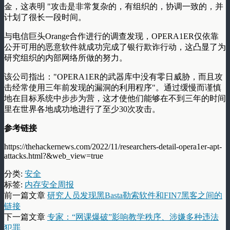
金，这表明 "攻击是非常复杂的，有组织的，协调一致的，并
计划了很长一段时间。
与电信巨头Orange合作进行的调查发现，OPERA1ER仅依靠
公开可用的恶意软件就成功完成了银行欺诈行动，这凸显了为
研究组织的内部网络所做的努力。
该公司指出："OPERA1ER的武器库中没有零日威胁，而且攻
击经常使用三年前发现的漏洞的利用程序"。通过缓慢而谨慎
地在目标系统中步步为营，这才使他们能够在不到三年的时间
里在世界各地成功地进行了至少30次攻击。
参考链接
https://thehackernews.com/2022/11/researchers-detail-opera1er-apt-
attacks.html?&web_view=true
分类:
安全
标签:
内存安全周报
前一篇文章
研究人员发现黑Basta勒索软件和FIN7黑客之间的
链接
下一篇文章
专家：“网课爆破”影响教学秩序、涉嫌多种违法
犯罪