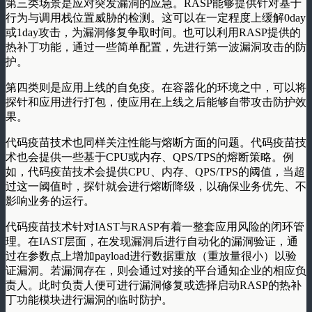
第三类场景是应对突发漏洞的应急。RASP能够提供针对基于
行为与调用栈位置威胁的检测。这可以在一定程度上缓解0day
或1day攻击，为漏洞修复争取时间。也可以利用RASP提供的
热补丁功能，通过一些简单配置，先进行第一波漏洞攻击的防
护。
第四类则是应用上线的自免疫。在容器化的环境之中，可以将
探针和应用进行打包，使应用在上线之后能够自带攻击防护效
果。
代码疫苗技术也同样关注性能与熔断方面的问题。代码疫苗技
术也会提供一些基于CPU或内存、QPS/TPS的熔断策略。例
如，代码疫苗技术会提供CPU、内存、QPS/TPS的阈值，当超
过这一阈值时，探针就会进行熔断降级，以确保业务优先、不
影响业务的运行。
代码疫苗技术针对IAST与RASP有着一整套应用风险的闭环管
理。在IAST层面，在发现漏洞后进行自动化的漏洞验证，通
过在参数点上增加payload进行数据重放（重放量很小）以验
证漏洞。若漏洞存在，则会通过对接的平台通知企业的相应负
责人。此时负责人便可进行漏洞修复或选择启动RASP的热补
丁功能模块进行漏洞的临时防护。