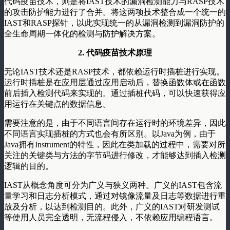
代码疫苗技术，则是将IAST技术的漏洞检测能力与RASP技术
的攻击防护能力进行了合并。将这两项技术整合成一个统一的
IAST和RASP探针，以此实现统一的从漏洞检测到漏洞防护的
全生命周期一体化的检测与防护解决方案。
2. 代码疫苗技术原理
无论IAST技术还是RASP技术，都依赖运行时插桩进行实现。
运行时插桩是在应用层通过应用启动后，替换函数体或在函数
前后插入检测代码来实现的。通过插桩代码，可以快速获得应
用运行在关键点的数据信息。
需要注意的是，由于不同语言间存在运行时的环境差异，因此
不同语言实现插桩的方式也会有所区别。以Java为例，由于
Java拥有Instrument的特性，因此在类加载的过程中，需要对所
关注的关键类与方法的字节码进行修改，才能够达到插入检测
逻辑的目的。
IAST从概念角度可分为广义与狭义两种。广义的IAST包含流
量学习和日志分析模式，通过对镜像流量及日志等数据进行重
放及分析，以达到检测目的。此外，广义的IAST对研发测试
等使用人员完全透明，无流程侵入，不依赖应用编程语言。