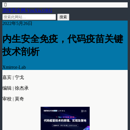
游侠安全网 YouXia.ORG
2022年5月26日
内生安全免疫，代码疫苗关键
技术剖析
Xmirror-Lab
嘉宾 | 宁戈
编辑 | 徐杰承
审校 | 莫奇