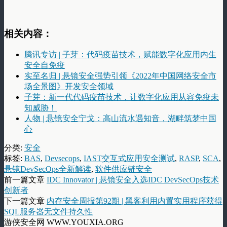
相关内容：
腾讯专访 | 子芽：代码疫苗技术，赋能数字化应用内生
安全自免疫
实至名归 | 悬镜安全强势引领《2022年中国网络安全市
场全景图》开发安全领域
子芽：新一代代码疫苗技术，让数字化应用从容免疫未
知威胁！
人物 | 悬镜安全宁戈：高山流水遇知音，湖畔筑梦中国
心
分类:
安全
标签:
BAS
,
Devsecops
,
IAST交互式应用安全测试
,
RASP
,
SCA
,
悬镜DevSecOps全新解读
,
软件供应链安全
前一篇文章
IDC Innovator | 悬镜安全入选IDC DevSecOps技术
创新者
下一篇文章
内存安全周报第92期 | 黑客利用内置实用程序获得
SQL服务器无文件持久性
游侠安全网 WWW.YOUXIA.ORG