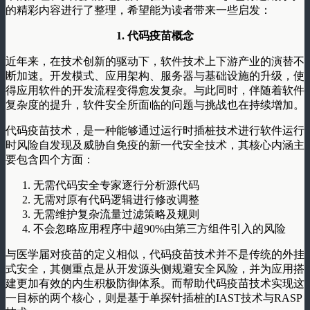
的精彩内容进行了整理，希望能为读者带来一些启发：
1. 代码疫苗概念
近年来，在技术创新的驱动下，软件技术上下游产业的演替不
断加速。开发模式、应用架构、服务器与基础设施的升级，使
得应用软件的开发流程变得愈发复杂。与此同时，伴随着软件
复杂度的提升，软件安全所面临的问题与挑战也在持续增加。
代码疫苗技术，是一种能够通过运行时插桩技术进行软件运行
时风险自发现及威胁自免疫的新一代安全技术，其核心内涵主
要包含四个方面：
无需代码安全专家逐行分析源代码
无需对原有代码逻辑进行修改调整
无需维护复杂流量过滤策略及规则
不会忽略应用程序中超90%由第三方组件引入的风险
与医学届对疫苗的定义相似，代码疫苗技术并不是传统的外挂
式安全，其侧重点是从开发源头侧规避安全风险，并为应用搭
建更加有效的内生积极防御体系。而帮助代码疫苗技术实现这
一目标的两个核心，则是基于单探针插桩的IAST技术与RASP