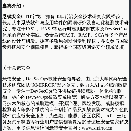
嘉宾介绍：
悬镜安全CTO宁戈
，拥有10年前沿安全技术研究实践经验，
长期从事系统软件与应用软件的漏洞研究及自动化检测技术研
究，专注于IAST、RASP等运行时检测防御技术及DevSecOps
体系的产品化实践。负责悬镜IAST、RASP、SCA等多个产品
线的设计与研发。拥有多项原创发明专利授权，多次参与国家
级科研和安全保障项目，获得多个国家级网络安全领域奖项。
关于悬镜安全
悬镜安全，DevSecOps敏捷安全领导者。由北京大学网络安全
技术研究团队“XMIRROR”发起创立，致力以AI技术赋能敏捷
安全，专注于DevSecOps软件供应链持续威胁一体化检测防
御。核心的DevSecOps智适应威胁管理解决方案包括以深度学
习技术为核心的威胁建模、开源治理、风险发现、威胁模拟、
检测响应等多个维度的自主创新产品及实战攻防对抗为特色的
软件供应链安全服务，为金融、能源、泛互联网、IoT、云服
务及汽车制造等行业用户提供创新灵活的智适应安全管家解决
方案。更多信息请访问悬镜安全官网：www.xmirror.cn