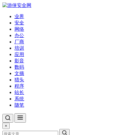
业界
安全
网络
办公
厂商
培训
应用
影音
数码
文摘
猎头
程序
站长
系统
随笔
×