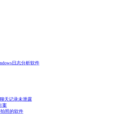
 Windows日志分析软件
密聊天记录未泄露
方案
可拍照的软件