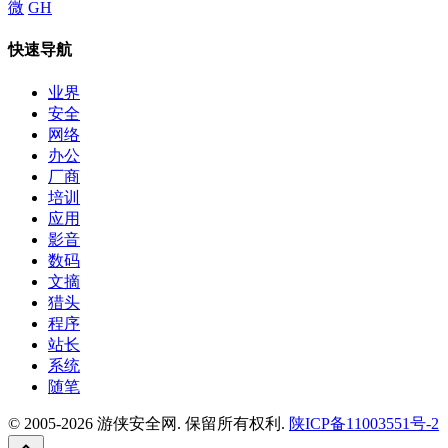
微
GH
快速导航
业界
安全
网络
办公
厂商
培训
应用
影音
数码
文摘
猎头
程序
站长
系统
随笔
© 2005-2026 游侠安全网. 保留所有权利.
陕ICP备11003551号-2