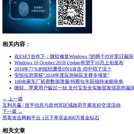
相关内容：
在ESET合作下：微软修复Windows 7的两个PDF零日漏洞
Windows 10 October 2018 Update有望于10月上旬发布
2018年77％的组织遭受DNS攻击 你中招了没？
安恒信息荣获“2018年度应急响应支撑专项奖”
100余家车厂机密数据泄漏 特斯拉丰田福特未能幸免
微软、苹果用户躲过一劫 支付宝安全实验室发现高危漏
← 上一篇
互利共赢 | 世平信息与盘州市区域政府开展友好交流活动
下一篇 →
黑客攻击网购平台 1元下单买走800万黄金钻石
相关文章