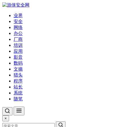
业界
安全
网络
办公
厂商
培训
应用
影音
数码
文摘
猎头
程序
站长
系统
随笔
×