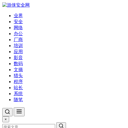
业界
安全
网络
办公
厂商
培训
应用
影音
数码
文摘
猎头
程序
站长
系统
随笔
×