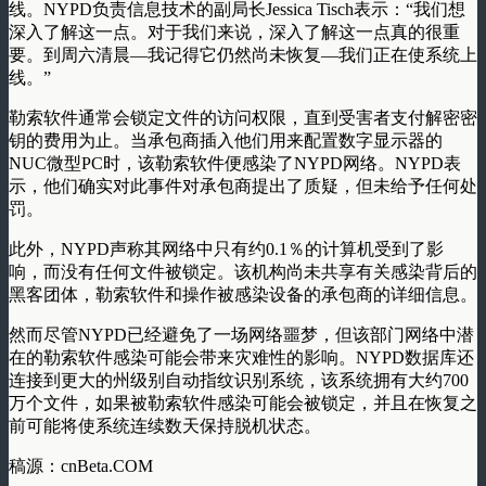
线。NYPD负责信息技术的副局长Jessica Tisch表示：“我们想
深入了解这一点。对于我们来说，深入了解这一点真的很重
要。到周六清晨—我记得它仍然尚未恢复—我们正在使系统上
线。”
勒索软件通常会锁定文件的访问权限，直到受害者支付解密密
钥的费用为止。当承包商插入他们用来配置数字显示器的
NUC微型PC时，该勒索软件便感染了NYPD网络。NYPD表
示，他们确实对此事件对承包商提出了质疑，但未给予任何处
罚。
此外，NYPD声称其网络中只有约0.1％的计算机受到了影
响，而没有任何文件被锁定。该机构尚未共享有关感染背后的
黑客团体，勒索软件和操作被感染设备的承包商的详细信息。
然而尽管NYPD已经避免了一场网络噩梦，但该部门网络中潜
在的勒索软件感染可能会带来灾难性的影响。NYPD数据库还
连接到更大的州级别自动指纹识别系统，该系统拥有大约700
万个文件，如果被勒索软件感染可能会被锁定，并且在恢复之
前可能将使系统连续数天保持脱机状态。
稿源：cnBeta.COM