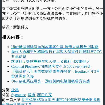
赛门铁克业务陷入困境，一方面公司面临小企业的竞争，另一
方面，今年已经有几名顶级高管离开，与此同时，赛门铁克还
因为会计违规遭到美国监管机构的调查。
稿源：新浪科技
相关内容：
Uber借漏洞奖励向20岁黑客付款 掩盖大规模数据泄露
摩根大通和纽约梅隆银行在黑客入侵事件后限制与OCC
共享信息
路透社：微软先被黑客入侵，又被利用攻击他人
Colonial Pipeline公司向黑客支付近500万美元赎金
【鼎源资讯】美国数据泄露事件恶化：Equifax今年3月
曾遭黑客入侵
Uber秘密系统曝光：远程关闭电脑阻挠警方突袭
分类:
业界
标签:
Symantec
,
博通
,
赛门铁克
前一篇文章
世平信息成功入围天津市2019年网络安全服务机
构第一批增补名单