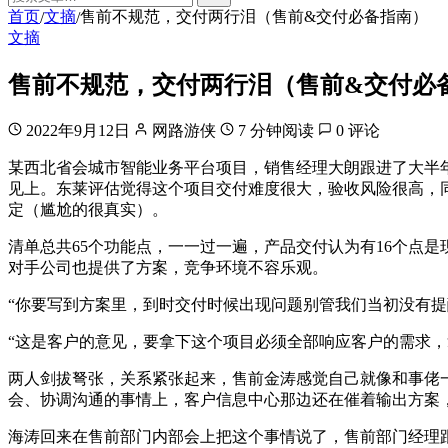
首页
文摘
售前不规范，交付两行泪（售前&交付必备指南）
/
/
文摘
售前不规范，交付两行泪（售前&交付必
2022年9月12日
网路游侠
7 分钟阅读
0 评论
某西北省会城市智能业务平台项目，销售经理大朗跟进了大半年
见上。东莱评估觉得这个项目交付难度很大，验收风险很高，
定（尴尬的很真实）。
清单总共65个功能点，一一过一遍，产品交付认为有16个点
对手公司也提供了方案，竞争环境不容乐观。
“你要写到方案里，到时交付时候出现问题别管我们当初没有提
“这是客户的意见，要拿下这个项目必须全部响应客户的需求，
两人剑拔弩张，关系紧张起来，售前金涛感觉自己就像和事佬
会、协调沟通的事情上，客户信息中心那边还在催着输出方案
海涛回来在售前部门内部会上把这个事情说了，售前部门经理