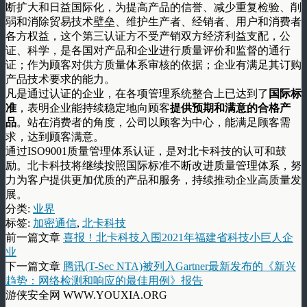
断扩大和日益国际化，为提高产品的信誉、减少重复检验、削
弱和消除贸易技术壁垒、维护生产者、经销者、用户和消费者
各方权益，这个第三认证方不受产销双方经济利益支配，公
证、科学，是各国对产品和企业进行质量评价和监督的通行
证；作为顾客对供方质量体系审核的依据；企业有满足其订购
产品技术要求的能力。
凡是通过认证的企业，在各项管理系统整合上已达到了
国际标
准
，表明企业能持续稳定地向顾客
提供预期和满意的合格产
品
。站在消费者的角度，公司以顾客为中心，能满足顾客需
求，达到顾客满意。
通过ISO9001质量管理体系认证，是对北卡科技的认可和鼓
励。北卡科技将继续按照国际标准不断改进质量管理体系，努
力为客户提供更加优质的产品和服务，持续推动企业高质量发
展。
分类:
业界
标签:
加密通信
,
北卡科技
前一篇文章
喜报！北卡科技入围2021年福建省科技小巨人企
业
下一篇文章
腾讯(T-Sec NTA)被列入Gartner最新发布的《新兴
趋势：网络检测和响应的最佳用例》报告
游侠安全网 WWW.YOUXIA.ORG