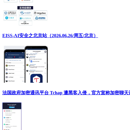
EISS-AI安全之北京站（2026.06.26/周五/北京）
法国政府加密通讯平台 Tchap 遭黑客入侵，官方宣称加密聊