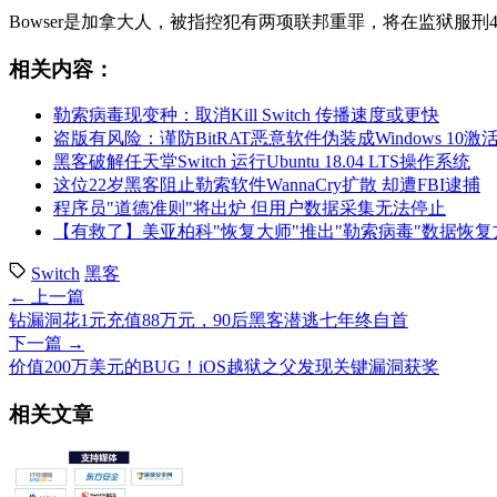
Bowser是加拿大人，被指控犯有两项联邦重罪，将在监狱服刑4
相关内容：
勒索病毒现变种：取消Kill Switch 传播速度或更快
盗版有风险：谨防BitRAT恶意软件伪装成Windows 10
黑客破解任天堂Switch 运行Ubuntu 18.04 LTS操作系统
这位22岁黑客阻止勒索软件WannaCry扩散 却遭FBI逮捕
程序员"道德准则"将出炉 但用户数据采集无法停止
【有救了】美亚柏科"恢复大师"推出"勒索病毒"数据恢复
Switch
黑客
← 上一篇
钻漏洞花1元充值88万元，90后黑客潜逃七年终自首
下一篇 →
价值200万美元的BUG！iOS越狱之父发现关键漏洞获奖
相关文章