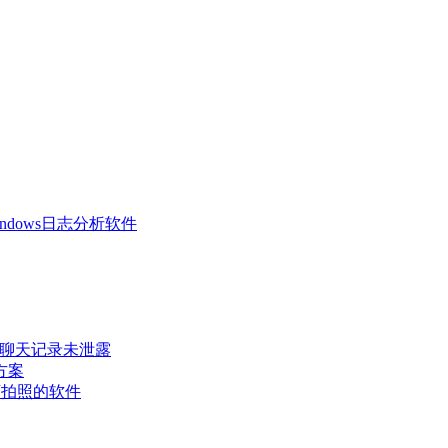
 Windows日志分析软件
密聊天记录未泄露
方案
可拍照的软件