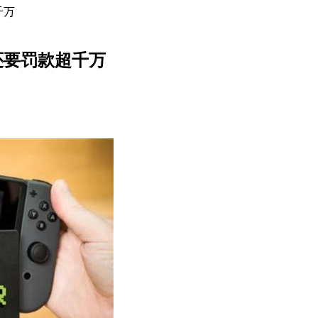
千万
:还要罚款超千万