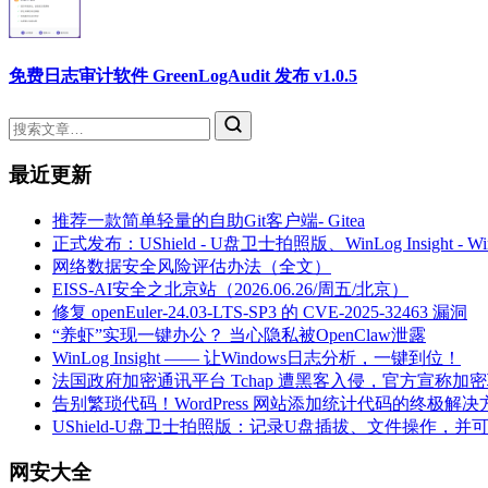
免费日志审计软件 GreenLogAudit 发布 v1.0.5
最近更新
推荐一款简单轻量的自助Git客户端- Gitea
正式发布：UShield - U盘卫士拍照版、WinLog Insight -
网络数据安全风险评估办法（全文）
EISS-AI安全之北京站（2026.06.26/周五/北京）
修复 openEuler-24.03-LTS-SP3 的 CVE-2025-32463 漏洞
“养虾”实现一键办公？ 当心隐私被OpenClaw泄露
WinLog Insight —— 让Windows日志分析，一键到位！
法国政府加密通讯平台 Tchap 遭黑客入侵，官方宣称加
告别繁琐代码！WordPress 网站添加统计代码的终极解决
UShield-U盘卫士拍照版：记录U盘插拔、文件操作，并
网安大全