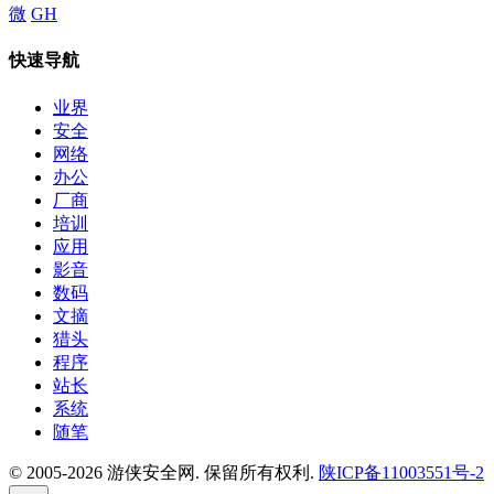
微
GH
快速导航
业界
安全
网络
办公
厂商
培训
应用
影音
数码
文摘
猎头
程序
站长
系统
随笔
© 2005-2026 游侠安全网. 保留所有权利.
陕ICP备11003551号-2