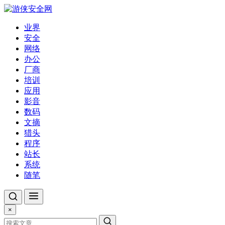
业界
安全
网络
办公
厂商
培训
应用
影音
数码
文摘
猎头
程序
站长
系统
随笔
×