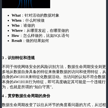
What
：针对活动的数据对象
When
：什么时候做
Who
：谁做的
Where
：从哪里发起，在哪里做的
How
：怎么样做的，比如SQL语句
Result
：做的结果如何
3．识别特征和违规
不同于传统网络安全的风险识别方法，数据生命周期安全则更
多地从数据自身具备的特征来衡量数据的访问和使用特征，从
自身的4W1H1R来特征化数据活动。当访问的认知不符合数据
本身的4W1H1R行为特征，即可高度确定其可能是一个违规行
为，也就是所谓的“知白守黑”。
4．贯穿数据生命周期的身份
数据生命周期改变了以往从环节的角度看问题的方式，从过程