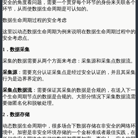
安全的角度看问题，需要一个贯穿每个环节的身份来关联各个
环节，从而使数据生命周期是可认知的。
数据生命周期过程的安全考虑
这里以动态数据生命周期为例来说明在数据生命周期过程中的
安全考虑点。
1．数据采集
采集的数据需要从两个方面来考虑：采集源和采集点数据流。
采集源
：需要充分认证采集点是经过安全认证的，并且其采集
行为是边界界定的。
采集点数据流
：需要保证其采集的数据是合规的，在送入下一
个生命周期节点的数据是合规的。大部分情况下采集数据流需
要做匿名化和脱敏处理。
2．数据存储
动态数据生命周期中，很多场合下数据存储在非安全的网络环
境中。加密是非安全环境存储的一个金标准或者最佳实践，在