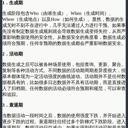
1．生成期
生成阶段包含Who（由谁生成）、When（生成时间）、
Where（生成地点）以及How（如何生成）。显然，数据的生
成无时不刻不在进行中，几乎无法通过人力进行干预。如果事
先没有制定数据生成规则就会导致数据生成变得失控，从而严
重影响数据使用的安全性。从数据安全的角度看，数据生成必
须符合预期，任何非预期的数据生成都会严重影响数据安全。
2．活动期
数据生成之后可以被各种场景使用，包括查询、更新、聚合、
复制等各种活动方式。不同数据的活动期周期差异度很大，但
基本都体现为一定活动强度的曲线波动。活动期并不是任何数
据都具有的，比如很多日志数据并不具有活动期，而是直接进
入了归档期。任何数据的活动必须符合预期和规范，可以审查
和追踪。
3．衰退期
当数据活动一段时间之后，数据的使用强度下跌，并开始进入
逐步下跌的过程。衰退期往往经过多个阶梯式下跌阶段。进入
衰退期后，数据活动日益减少，如果出现剧烈活动可能是非预