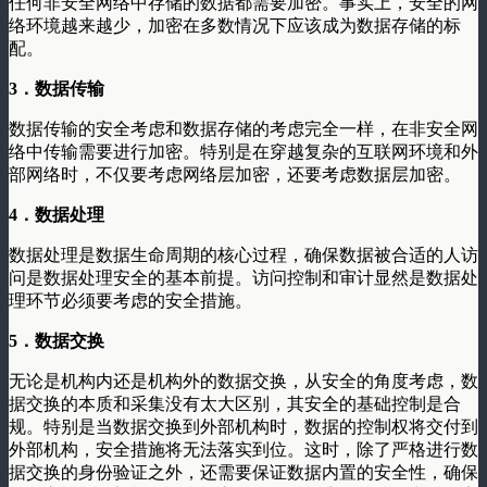
任何非安全网络中存储的数据都需要加密。事实上，安全的网
络环境越来越少，加密在多数情况下应该成为数据存储的标
配。
3．数据传输
数据传输的安全考虑和数据存储的考虑完全一样，在非安全网
络中传输需要进行加密。特别是在穿越复杂的互联网环境和外
部网络时，不仅要考虑网络层加密，还要考虑数据层加密。
4．数据处理
数据处理是数据生命周期的核心过程，确保数据被合适的人访
问是数据处理安全的基本前提。访问控制和审计显然是数据处
理环节必须要考虑的安全措施。
5．数据交换
无论是机构内还是机构外的数据交换，从安全的角度考虑，数
据交换的本质和采集没有太大区别，其安全的基础控制是合
规。特别是当数据交换到外部机构时，数据的控制权将交付到
外部机构，安全措施将无法落实到位。这时，除了严格进行数
据交换的身份验证之外，还需要保证数据内置的安全性，确保