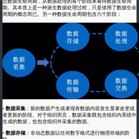
态数据生命周期，从数据处理的各个阶段来看待数据生命周
期。其本质上是一种派生数据处理过程，只是借用了数据生命
周期的概念而已。另一种数据生命周期包含六个阶段：
▫︎
数据采集
：新的数据产生或者现有数据内容发生显著改变或
者更新的阶段。对于组织而言，数据采集既包含组织内系统中
生成的数据，也包含组织外采集的数据。
▫︎
数据存储
：非动态数据以任何数字格式进行物理存储的阶