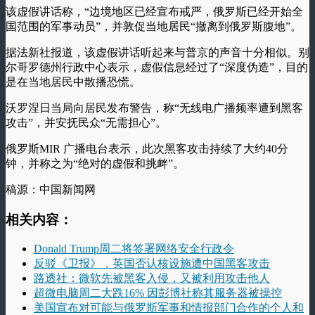
该虚假讲话称，“边境地区已经宣布戒严，俄罗斯已经开始全
国范围的军事动员”，并敦促当地居民“撤离到俄罗斯腹地”。
据法新社报道，该虚假讲话听起来与普京的声音十分相似。别
尔哥罗德州行政中心表示，虚假信息经过了“深度伪造”，目的
是在当地居民中散播恐慌。
沃罗涅日当局向居民发布警告，称“无线电广播频率遭到黑客
攻击”，并安抚民众“无需担心”。
俄罗斯MIR 广播电台表示，此次黑客攻击持续了大约40分
钟，并称之为“绝对的虚假和挑衅”。
稿源：中国新闻网
相关内容：
Donald Trump周二将签署网络安全行政令
反驳《卫报》，英国否认核设施遭中国黑客攻击
路透社：微软先被黑客入侵，又被利用攻击他人
超微电脑周二大跌16% 因彭博社称其服务器被操控
美国宣布对可能与俄罗斯军事和情报部门合作的个人和