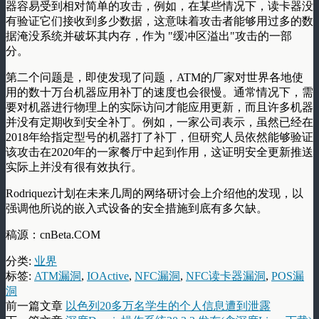
器容易受到相对简单的攻击，例如，在某些情况下，读卡器没
有验证它们接收到多少数据，这意味着攻击者能够用过多的数
据淹没系统并破坏其内存，作为 "缓冲区溢出"攻击的一部
分。
第二个问题是，即使发现了问题，ATM的厂家对世界各地使
用的数十万台机器应用补丁的速度也会很慢。通常情况下，需
要对机器进行物理上的实际访问才能应用更新，而且许多机器
并没有定期收到安全补丁。例如，一家公司表示，虽然已经在
2018年给指定型号的机器打了补丁，但研究人员依然能够验证
该攻击在2020年的一家餐厅中起到作用，这证明安全更新推送
实际上并没有很有效执行。
Rodriquez计划在未来几周的网络研讨会上介绍他的发现，以
强调他所说的嵌入式设备的安全措施到底有多欠缺。
稿源：cnBeta.COM
分类:
业界
标签:
ATM漏洞
,
IOActive
,
NFC漏洞
,
NFC读卡器漏洞
,
POS漏
洞
前一篇文章
以色列20多万名学生的个人信息遭到泄露