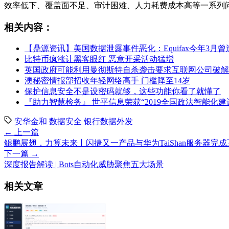
效率低下、覆盖面不足、审计困难、人力耗费成本高等一系列
相关内容：
【鼎源资讯】美国数据泄露事件恶化：Equifax今年3月
比特币疯涨让黑客眼红 恶意开采活动猛增
英国政府可能利用曼彻斯特自杀袭击要求互联网公司破解
澳秘密情报部招收年轻网络高手 门槛降至14岁
保护信息安全不是设密码就够，这些功能你看了就懂了
『助力智慧检务』 世平信息荣获“2019全国政法智能化
安华金和
数据安全
银行数据外发
← 上一篇
鲲鹏展翅，力算未来丨闪捷又一产品与华为TaiShan服务器完
下一篇 →
深度报告解读 | Bots自动化威胁聚焦五大场景
相关文章