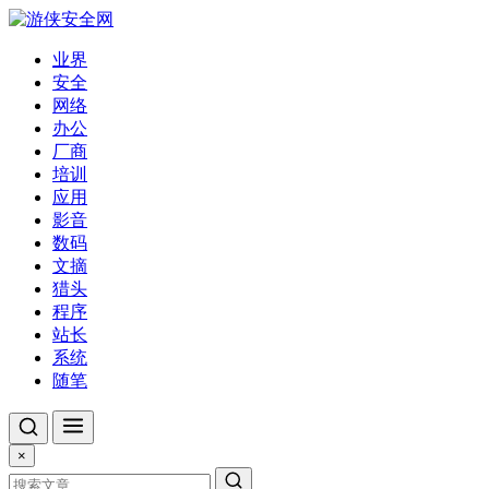
业界
安全
网络
办公
厂商
培训
应用
影音
数码
文摘
猎头
程序
站长
系统
随笔
×