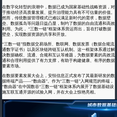
在数字化转型的浪潮中，数据已成为国家基础性战略资源，对
于推动经济高质量发展、提升治理能力具有不可估量的价值。
然而，传统数据管理模式已难以满足新时代的需求，数据壁
垒、数据孤岛等问题日益凸显，制约了数据的自由流通和高效
利用。为此， “三数一链”框架体系营运而出，旨在打破数据
壁垒，实现数据资源的共享和开放。
“三数一链”指数据交易场所、数联网、数据发票（数据合规流
通数字证书）以及区块链跨链互认机制。这一框架体系通过解
决数据确权、流通、合规和互认等难题，为数据要素的高效流
通和合理利用提供了有力支撑，有助于构建健康、有序的数据
要素市场。
在数据要素发展大会上，安恒信息正式发布了其最新研发的数
据终端产品——“数由器”。作为“三数一链”入网规范的终端，
“数由器”在中国数谷“三数一链”框架体系内展开了数据基础设
施互联互通开源的试验入网，并在大会上惊艳亮相。