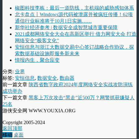
椒图科技李栋：最后一道防线，主机端的威胁感知体系
北卡盘点丨Windows源代码被泄露并被疯狂传播！62项
通信行业标准将于10月1日实施……
新华社经济参考 | 数据安全成智慧城市重要保障
2021成都网络安全大会在高新区举行 借力网安大会 打造
网络安全“极客文化”
安恒信息与浙江大数据交易中心签订战略合作协议，探
索数据基础设施即服务新未来
情报内生，聚合应变
分类:
业界
标签:
安恒信息
,
数据安全
,
数由器
前一篇文章
陕西省数字政府2024年度网络安全实战攻防演练
成功举办
下一篇文章
黑客上万次攻击“黑走”近500万？网警抓获嫌疑人
25名
游侠安全网 WWW.YOUXIA.ORG
Copyright 2005-2024
返回顶部
移动
桌面