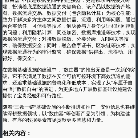
“数由器”不仅是数据空间中的连接器，更是数联网的接入终
端，扮演着底层数据流通的关键角色。该产品以数据资产地
图、数据流通交易、数据交付（包含隐私计算）为核心功能，
致力于解决多方主体之间数据供需、流通、利用等问题。通过
融合零信任、可信根等技术，解决参与方身份认证和访问控制
的问题；利用隐私计算、同态加密、数据库推送等技术，实现
数据的流通交付；对接数据脱敏、分类分级、API网关等技
术，确保数据安全；同时，融合数字证书、区块链等技术，实
现数据流通行为的审计监管，确保数据“供得出、流得动、用
得好、保安全”。
在数据基础设施的建设中，“数由器”的推出无疑是一次新的突
破。它不仅满足了数据在安全可信可控环境下高效流通的需
求，还追求基础设施的普惠化和低成本，实现了从“车厘子自
由”到“数据自由”的演进，为更多地方开展数据基础设施建设
提供了宝贵经验和可行路径。
随着“三数一链”基础设施的不断推进和推广，安恒信息也将继
续深耕数据领域，以“数由器”等创新产品为引领，为构建健
康、有序的数据要素市场贡献更多智慧和力量。
相关内容：