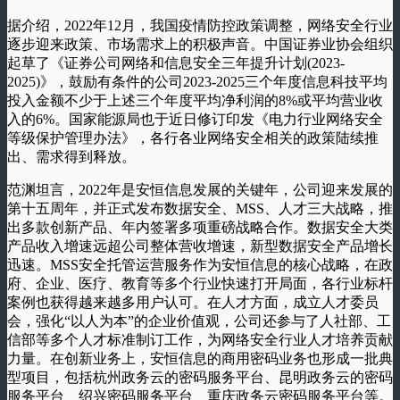
据介绍，2022年12月，我国疫情防控政策调整，网络安全行业
逐步迎来政策、市场需求上的积极声音。中国证券业协会组织
起草了《证券公司网络和信息安全三年提升计划(2023-
2025)》，鼓励有条件的公司2023-2025三个年度信息科技平均
投入金额不少于上述三个年度平均净利润的8%或平均营业收
入的6%。国家能源局也于近日修订印发《电力行业网络安全
等级保护管理办法》，各行各业网络安全相关的政策陆续推
出、需求得到释放。
范渊坦言，2022年是安恒信息发展的关键年，公司迎来发展的
第十五周年，并正式发布数据安全、MSS、人才三大战略，推
出多款创新产品、年内签署多项重磅战略合作。数据安全大类
产品收入增速远超公司整体营收增速，新型数据安全产品增长
迅速。MSS安全托管运营服务作为安恒信息的核心战略，在政
府、企业、医疗、教育等多个行业快速打开局面，各行业标杆
案例也获得越来越多用户认可。在人才方面，成立人才委员
会，强化“以人为本”的企业价值观，公司还参与了人社部、工
信部等多个人才标准制订工作，为网络安全行业人才培养贡献
力量。在创新业务上，安恒信息的商用密码业务也形成一批典
型项目，包括杭州政务云的密码服务平台、昆明政务云的密码
服务平台、绍兴密码服务平台、重庆政务云密码服务平台等。