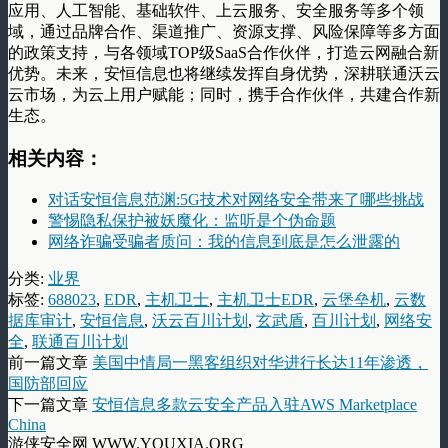
应用、人工智能、基础软件、上云服务、安全服务等多个领
域，通过品牌合作、渠道推广、资源支撑、风险保障等多方面
的政策支持，与各领域TOP级SaaS合作伙伴，打造云网融合新
优势。未来，安恒信息也将继续发挥自身优势，深耕联通沃云
云市场，为云上用户赋能；同时，携手合作伙伴，共建合作新
生态。
相关内容：
对话安恒信息范渊:5G技术对网络安全带来了哪些挑战
警惕隐私保护被妖魔化：监听是个伪命题
网络诈骗受骗者质问：我的信息到底是怎么泄露的
分类:
业界
标签:
688023
,
EDR
,
主机卫士
,
主机卫士EDR
,
云堡垒机
,
云数
据库审计
,
安恒信息
,
沃云百川计划
,
玄武盾
,
百川计划
,
网络安
全
,
联通百川计划
前一篇文章
美国中情局一黑客组织对华进行长达11年渗透，
国防部回应
下一篇文章
安恒信息多款云安全产品入驻AWS Marketplace
China
游侠安全网 WWW.YOUXIA.ORG