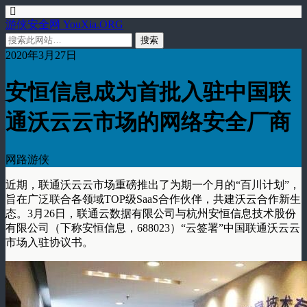
游侠安全网 YouXia.ORG
2020年3月27日
安恒信息成为首批入驻中国联
通沃云云市场的网络安全厂商
网路游侠
近期，联通沃云云市场重磅推出了为期一个月的“百川计划”，
旨在广泛联合各领域TOP级SaaS合作伙伴，共建沃云合作新生
态。3月26日，联通云数据有限公司与杭州安恒信息技术股份
有限公司（下称安恒信息，688023）“云签署”中国联通沃云云
市场入驻协议书。