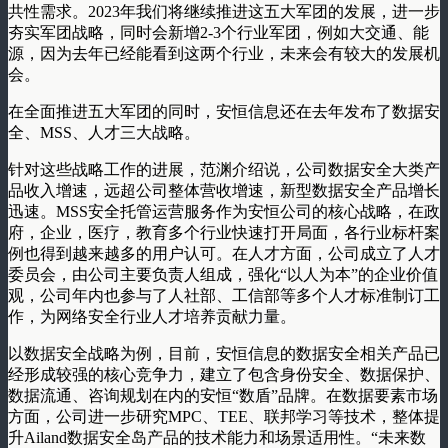
共性需求。2023年我们将继续推进这五大军团的发展，进一步
夯实军团战略，同时会新增2-3个行业军团，例如大交通、能
源，因为去年已经能看到这两个行业，未来会有较大的发展机
会。
在全面推进五大军团的同时，安恒信息还在去年发布了数据安
全、MSS、人才三大战略。
针对这些战略工作的进展，范渊介绍说，公司数据安全大类产
品收入增速，远超公司整体营收增速，新型数据安全产品增长
迅速。MSS安全托管运营服务作为安恒公司的核心战略，在政
府，企业，医疗，教育多个行业快速打开局面，各行业标杆案
例也得到越来越多的用户认可。在人才方面，公司成立了人才
委员会，由公司主要负责人组成，强化“以人为本”的企业价值
观，公司年内也参与了人社部、工信部等多个人才标准制订工
作，为网络安全行业人才培养贡献力量。
以数据安全战略为例，目前，安恒信息的数据安全相关产品已
经形成较强的核心竞争力，建立了包含身份安全、数据保护、
数据流通、咨询规划在内的安恒“数盾”品牌。在数据要素市场
方面，公司进一步研究MPC、TEE、联邦学习等技术，整体提
升Ailand数据安全岛产品的技术能力和场景适用性。“未来数