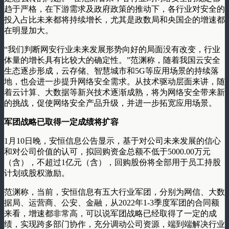
趋于严格，在下游需求及政府政策的推动下，各行业对安全的
投入占比未来都将持续增长，尤其是政数局和央国企的增速都
在明显加大。
“我们判断网安行业未来发展形势向好的局面没有改变，行业
体量的增长具有比较大的确定性。”范渊称，随着我国云安全
生态逐步形成，云存储、智慧城市和5G等应用场景的持续落
地，也会进一步提升网络安全需求。从技术驱动层面来讲，随
着云计算、大数据等新兴技术逐渐成熟，将为网络安全带来新
的挑战，促使网络安全产品升级，并进一步拓宽应用场景。
军团战略已取得一定成绩将扩容
1月10日晚，安恒信息公告显示，基于对公司未来发展的信心
和对公司价值的认可，拟回购资金总额不低于5000.00万元
（含），不超过1亿元（含），回购股份将全部用于员工持股
计划或股权激励。
范渊称，当前，安恒信息有五大行业军团，分别为网信、大数
据局、运营商、公安、金融，从2022年1-3季度军团的合同额
来看，增速都非常高，可以说军团战略已经取得了一定的成
绩，实现跨多部门协作，充分调动公司资源，端到端解决行业