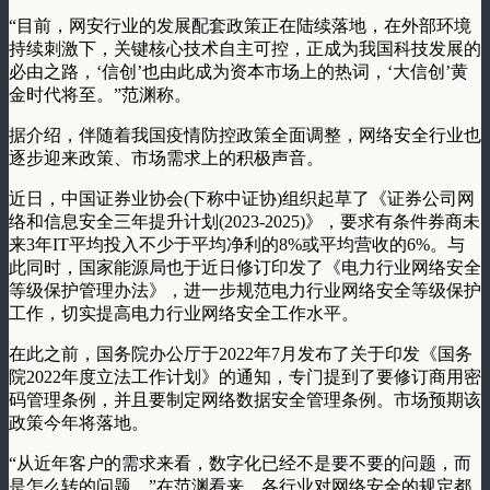
“目前，网安行业的发展配套政策正在陆续落地，在外部环境
持续刺激下，关键核心技术自主可控，正成为我国科技发展的
必由之路，‘信创’也由此成为资本市场上的热词，‘大信创’黄
金时代将至。”范渊称。
据介绍，伴随着我国疫情防控政策全面调整，网络安全行业也
逐步迎来政策、市场需求上的积极声音。
近日，中国证券业协会(下称中证协)组织起草了《证券公司网
络和信息安全三年提升计划(2023-2025)》，要求有条件券商未
来3年IT平均投入不少于平均净利的8%或平均营收的6%。与
此同时，国家能源局也于近日修订印发了《电力行业网络安全
等级保护管理办法》，进一步规范电力行业网络安全等级保护
工作，切实提高电力行业网络安全工作水平。
在此之前，国务院办公厅于2022年7月发布了关于印发《国务
院2022年度立法工作计划》的通知，专门提到了要修订商用密
码管理条例，并且要制定网络数据安全管理条例。市场预期该
政策今年将落地。
“从近年客户的需求来看，数字化已经不是要不要的问题，而
是怎么转的问题。”在范渊看来，各行业对网络安全的规定都