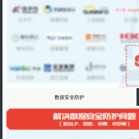
数据安全防护