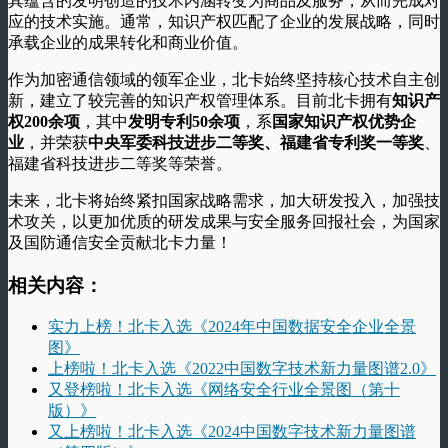
其蕴含的发明创造的技术内涵转变为商品及服务，从而完成对
应的技术实施。通常，知识产权匹配了企业的发展战略，同时
承载企业的成果转化和商业价值。
作为加密通信领域的领军企业，北卡始终坚持核心技术自主创
新，建立了较完善的知识产权管理体系。目前北卡拥有
知识产
权200余项
，其中
发明专利50余项
，系
国家知识产权优势企
业
，并荣获
中央军委科技进步二等奖、福建省专利奖一等奖
、
福建省科技进步二等奖等荣誉。
未来，北卡将始终紧扣国家战略需求，加大研发投入，加强技
术攻关，以更加优质的研发成果与安全服务回报社会，为国家
及国防通信安全贡献北卡力量！
相关内容：
实力上榜！北卡入选《2024年中国数据安全企业全景
图》
上榜啦！北卡入选《2022中国数字技术新力量图谱2.0》
又登榜啦！北卡入选《网络安全行业全景图（第十
版）》
又上榜啦！北卡入选《2024中国数字技术新力量图谱