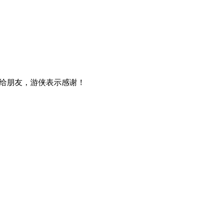
给朋友，游侠表示感谢！