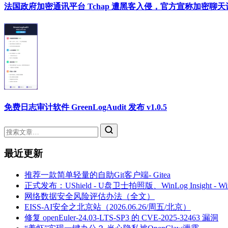
法国政府加密通讯平台 Tchap 遭黑客入侵，官方宣称加密聊
免费日志审计软件 GreenLogAudit 发布 v1.0.5
最近更新
推荐一款简单轻量的自助Git客户端- Gitea
正式发布：UShield - U盘卫士拍照版、WinLog Insight -
网络数据安全风险评估办法（全文）
EISS-AI安全之北京站（2026.06.26/周五/北京）
修复 openEuler-24.03-LTS-SP3 的 CVE-2025-32463 漏洞