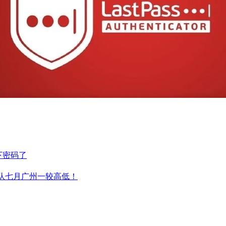
下密码了
战队七月广州一较高低！