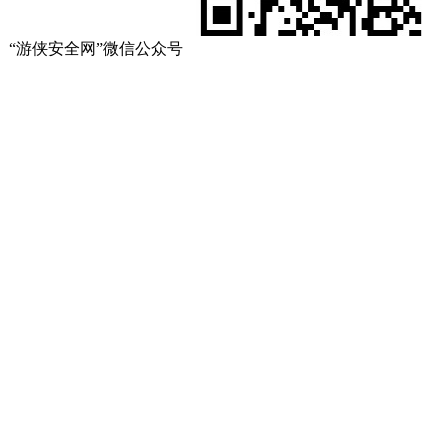
“游侠安全网”微信公众号