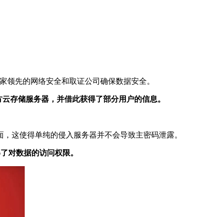
了一家领先的网络安全和取证公司确保数据安全。
ss的第三方云存储服务器，并借此获得了部分用户的信息。
层面，这使得单纯的侵入服务器并不会导致主密码泄露。
得了对数据的访问权限。