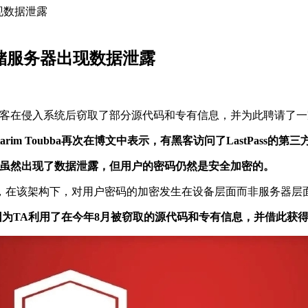
出现数据泄露
云存储服务器出现数据泄露
示有黑客在侵入系统后窃取了部分源代码和专有信息，并为此聘请
行官Karim Toubba再次在博文中表示，有黑客访问了LastPa
虽然出现了数据泄露，但用户的密码仍然是安全加密的。
有关，在该架构下，对用户密码的加密发生在设备层面而非服务器
因为TA利用了在今年8月被窃取的源代码和专有信息，并借此获