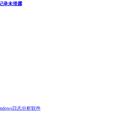
天记录未泄露
 Windows日志分析软件