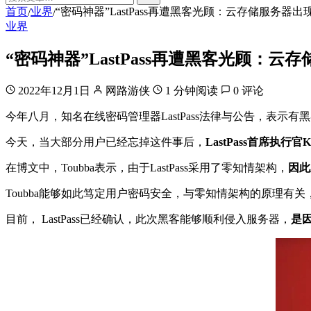
首页
业界
“密码神器”LastPass再遭黑客光顾：云存储服务器
/
/
业界
“密码神器”LastPass再遭黑客光顾：
2022年12月1日
网路游侠
1 分钟阅读
0 评论
今年八月，知名在线密码管理器LastPass法律与公告，表
今天，当大部分用户已经忘掉这件事后，
LastPass首席执
在博文中，Toubba表示，由于LastPass采用了零知情架构，
因此
Toubba能够如此笃定用户密码安全，与零知情架构的原理
目前， LastPass已经确认，此次黑客能够顺利侵入服务器，
是