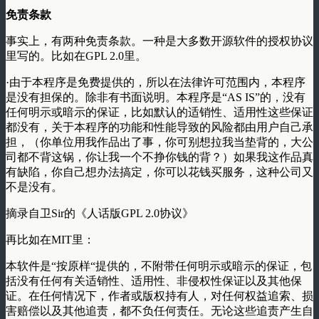
免责条款
事实上，有两种免责条款。一种是大多数开源软件的授权协议
里写的。比如在GPL 2.0里。
·由于本程序是免费提供的，所以在法律许可范围内，本程序
是没有担保的。除非有书面说明。本程序是“AS IS”的，没有
任何明示或暗示的保证，比如默认的适销性、适用性这些保证
都没有，关于本程序的功能和性能导致的风险都由用户自己承
担，（你单位用我作品出了事，你可别想拉我当垫背的，大公
司都不背这锅，你让我一个不挣你钱的背？）如果我这作品真
有缺陷，你自己想办法搞定，你可以花钱买服务，这种公司又
不是没有。
摘录自卫Sir的《人话版GPL 2.0协议》
再比如在MIT里：
本软件是“按原样“提供的，不附带任何明示或暗示的保证，包
括没有任何有关适销性、适用性、非侵权性保证以及其他保
证。在任何情况下，作者或版权持有人，对任何权益追索、损
害赔偿以及其他追责，都不负任何责任。无论这些追责产生自