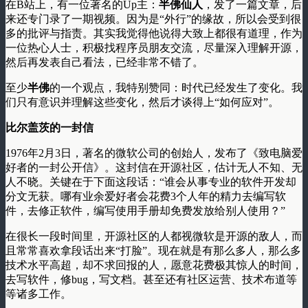
在B站上，有一位著名的Up主：
半佛仙人
，发了一篇文章，后
来还专门录了一期视频。因为是“外行”的缘故，所以会受到很
多的批评与指责。其实我觉得他说得大致上都很有道理，作为
一位热心人士，积极找程序员朋友交流，尽量深入理解开源，
然后再发表自己看法，已经非常不错了。
至少
半佛
的一个观点，我特别赞同：时代已经发生了变化。我
们只有意识并理解这些变化，然后才谈得上“如何应对”。
比尔盖茨的一封信
1976年2月3日，著名的微软公司的创始人，发布了《致电脑爱
好者的一封公开信》。这封信在开源社区，估计无人不知、无
人不晓。关键在于下面这段话：“谁会从事专业的软件开发却
分文无获。哪有业余爱好者会花费3个人年的精力去编写软
件，去修正软件，编写使用手册却免费发放给别人使用？”
在很长一段时间里，开源社区的人都视微软是开源的敌人，而
且常常喜欢拿段话出来“打脸”。现在就是有那么多人，那么多
技术水平高超，却不求回报的人，愿意花费极其惊人的时间，
去写软件，修bug，写文档。甚至还有社区运营、技术布道等
等诸多工作。