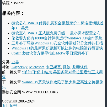
稿源：solidot
相关内容：
微软公布 Win10 付费扩展安全更新定价：标准密钥版首
年 61 美元
微软宣布 Win11 正式版免费升级 ！最小需求配置公布
伦敦警方仍有18000台计算机运行Windows XP操作系统
三月补丁导致Windows 10安全软件漏过部分文件的扫描
Windows 11的最新累积更新可以让你的电脑运行得更快
0patch比微软官方更早推出MotW零日漏洞补丁
分类:
业界
标签:
Kaspersky
,
Microsoft
,
卡巴斯基
,
微软
,
杀毒软件
前一篇文章
“邮件门”仍未结束 美国务院对希拉里启动正式调
查
下一篇文章
WannaCry恶意软件攻陷了澳大利亚高速公路摄像
头
游侠安全网 WWW.YOUXIA.ORG
Copyright 2005-2024
返回顶部