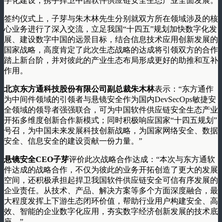
字化建设，携手捍卫中国软件供应链安全生态产业全面发展。
签约仪式上，子芽与朱木林先生分别就双方所在领域涉及的核
心业务进行了深入交流，立足我国“十四五”规划加快数字化发
展、建设数字中国的远景目标，结合信息技术应用创新发展的
国家战略，高度肯定了此次生态战略的达成将引领双方的合作
踏上新台阶，并对彼此的产业生态布局形成更好的助推和互补
作用。
北京东方通科技股份有限公司副总裁朱木林
表示：“东方通作
为中间件领域的引领者与悬镜安全作为国内DevSecOps敏捷安
全领域的领导者强强联合，可为中国软件供应链安全生态产业
开拓多维度创新合作新模式；同时积极响应国家“十四五规划”
号召，为中国未来发展科技创新战略，为国家网络安全、数据
安全、信息安全的建设贡献一份力量。”
悬镜安全CEO子芽
评价此次战略合作达成：“本次与东方通软
件达成的战略合作，不仅为彼此的业务开拓创造了更大的发展
空间，还积极承担起捍卫我国软件供应链安全可信有序发展的
企业责任。从技术、产品、解决方案等多个方面深度融合，最
大程度发挥上下游生态闭环价值，帮助行业用户构建安全、高
效、智能的企业数字化应用，夯实数字经济创新发展的技术底
座。”