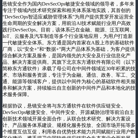
悬镜安全作为国内DevSecOps敏捷安全领域的领导者，多年来
专注于领域内技术研究探索和相关体系落地实践，其首创的
“DevSecOps智适应威胁管理体系”为用户提供贯穿开发运营全
生命周期的安全解决方案，用前沿AI技术赋能行业用户高效
践行DevSecOps。目前，该体系已在金融、能源、泛互联网、
IoT、云服务及汽车制造等多个行业落地应用，为用户打造新
一代敏捷安全体系。东方通是国内首家在A股上市的基础软件
厂商，以“安全+”和“数据+”两大产品体系为基础，为客户提供
综合解决方案及服务，是国内领先的大安全及行业信息化产
品、解决方案提供商。其旗下北京东方通软件有限公司（以下
简称东方通软件）承载了母公司在中间件领域近30年积累的技
术、市场和服务资源，专注于为金融、通信、政务、军工、交
通、能源等领域客户，提供以中间件为核心的基础软件相关服
务和解决方案，持续输出自主创新的中间件产品和本地化的技
术服务保障。
根据协议，悬镜安全将与东方通软件在软件供应链安全、
DevSecOps敏捷安全、中间件安全、开源威胁治理等前沿自主
创新技术领域开展全面合作，从联合技术研究、解决方案设
计、产品服务体系建设、规模化服务投放、全国市场开拓等多
个维度互信互促，利用各自优势技术能力共同赋能行业用户数