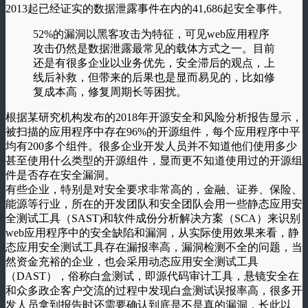
2013起已经证实的数据泄露事件在内的41,686起安全事件。
52%的漏洞以黑客攻击为特征，可见web应用程序
攻击仍然是数据泄露最常见的载体方式之一。目前
还是有很多企业以业务优先，安全滞后的观点，上
线后补救，但带来的后果也是显而易见的，比如修
复成本高，修复周期长等困扰。
根据某研究机构发布的2018年开源安全和风险分析报告显示，
被扫描的应用程序中存在96%的开源组件，每个应用程序中平
均有200多个组件。很多企业开发人员并不知道他们使用多少
甚至使用什么类型的开源组件，显而更不知道使用过的开源组
件是否存在安全漏洞。
有些企业，特别是对安全要求非常高的，金融、证券、保险、
能源等行业，所在的开发团队和安全团队会用一些静态应用安
全测试工具（SAST)和软件成份分析解决方案（SCA）来识别
web应用程序中的安全缺陷和漏洞，从实际使用效果来看，静
态应用安全测试工具存在漏报率高，漏洞检测不全的问题，当
然资金充裕的企业，也会采用动态应用安全测试工具
（DAST），俗称白盒测试，即源代码审计工具，悬镜安全在
和众多政企客户交流的过程中发现白盒测试误报率高，很多开
发人员拿到报告时还需要确认到底是不是真的漏洞，长此以