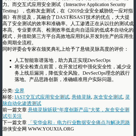
力。而交互式应用安全测试（Interactive Application Security
Testing），也称灰盒测试，在《2019企业安全威胁统一应对指
南》有所提及，其融合了DAST和SAST技术的优点，大大提
高了安全测试的效率和准确率。人工渗透正在从以往的测试成
本高、专业要求高、检测效率低走向自适应的低成本自动化的
模式，并借助第三方平台高效地应用到从开发到生产的应用生
命周期全流程。
同时评委会专家在颁奖典礼上给予了悬镜灵脉高度的评价：
人工智能靠谱落地，助力真正实现DevSecOps
将安全检查点前置，在开发过程中强化安全性，减少业
务上线后漏洞，降低安全风险。DevSecOps理念的践行
落地。产品思路创新，准确瞄准用户实际问题。
分类:
业界
标签:
IAST交互式应用安全测试
,
悬镜灵脉
,
灰盒安全测试
,
灵
脉自动化渗透测试
前一篇文章
悬镜灵脉斩获“年度创新产品”大奖，灰盒安全测
试引关注
下一篇文章
「安华金和」电力行业数据安全痛点与解决思路
游侠安全网 WWW.YOUXIA.ORG