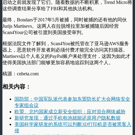
启动之前就发现了它们。随着数据的不断积累，Trend Micro将
这些调查结果分享给了FBI和其他执法机构。
最终，Bondars于2017年5月被捕，同时被捕的还有他的同伙
Jurijs Martisevs。这两人在拉脱维拉里加被捕随后因经营
Scan4Your公司被引渡到美国接受审判。
根据法院文件了解到，Scan4You被托管在了亚马逊AWS服务
器上，恶意软件开发者则必须付费才能完全访问其扫描器。
Martisevs以个人名义的PayPal账户来处理支付，这因为如此才
使得美国执法部门能够更加容易地追踪到这两个人。
稿源：cnbeta.com
相关内容：
国防部：中国军队派代表参加东盟防长扩大会网络安全
专家组会议
欧盟、北约国家成立新安全组织：应对混合网络威胁
新研究发现：通过手机电池就能还原用户隐私数据
美国科学家研发的系统可以判断3D打印机是否被黑客入
侵