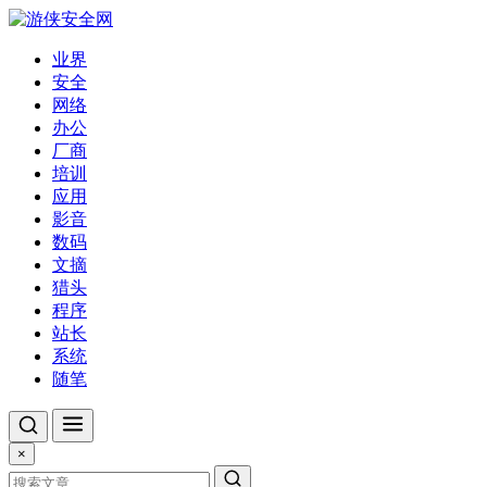
业界
安全
网络
办公
厂商
培训
应用
影音
数码
文摘
猎头
程序
站长
系统
随笔
×