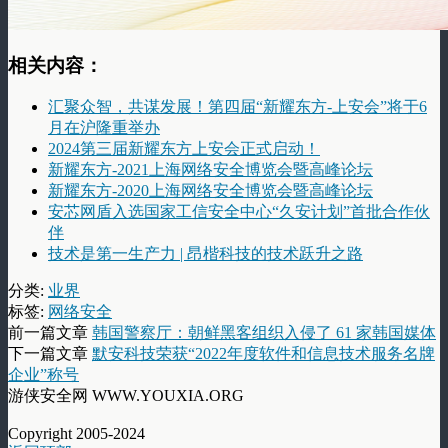
相关内容：
汇聚众智，共谋发展！第四届“新耀东方-上安会”将于6
月在沪隆重举办
2024第三届新耀东方上安会正式启动！
新耀东方-2021上海网络安全博览会暨高峰论坛
新耀东方-2020上海网络安全博览会暨高峰论坛
安芯网盾入选国家工信安全中心“久安计划”首批合作伙
伴
技术是第一生产力 | 昂楷科技的技术跃升之路
分类:
业界
标签:
网络安全
前一篇文章
韩国警察厅：朝鲜黑客组织入侵了 61 家韩国媒体
下一篇文章
默安科技荣获“2022年度软件和信息技术服务名牌
企业”称号
游侠安全网 WWW.YOUXIA.ORG
Copyright 2005-2024