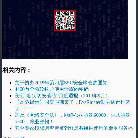
相关内容：
关于协办2019年第四届SSC安全峰会的通知
4400万个微软帐户使用泄露的密码
美创“容灾切换演练”月度通报（2019年9月）
【高危提示】国庆假期来了，EvaRichter勒索病毒也来
了！！！
违反《网络安全法》，网络公司被罚60000、法人被罚
5000，停业整顿！
安全专家授权调查曾被朝鲜黑客组织使用的命令服务器