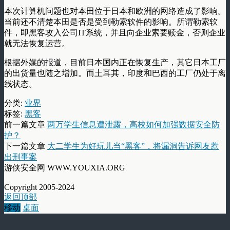
本次计算机问题也对本田位于日本和欧洲的网络造成了影响。
当前还不清楚本田是否是受到勒索软件的影响。所谓勒索软
件，即黑客攻入公司IT系统，并且向企业索要赎金，否则企业
就无法恢复运营。
根据外媒的报道，目前日本国内正在恢复生产，其它日本工厂
的出货量也随之增加。而土耳其，印度和巴西的工厂仍处于离
线状态。
分类:
业界
标签:
黑客
前一篇文章
两万学生信息遭泄露，高校如何加强数据安全防
护？
下一篇文章
大二学生为好玩儿当“黑客”，将漏洞告诉网友惹
出刑事案
游侠安全网 WWW.YOUXIA.ORG
Copyright 2005-2024
返回顶部
移动
桌面