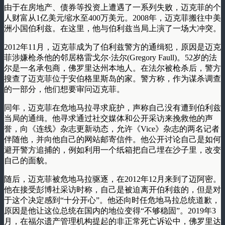
由于在房地产、债券等投资上遭遇了一系列失败，迈克菲的个
人财富从1亿美元缩水至400万美元。2008年，迈克菲搬往中美
洲小国伯利兹。在这里，他与伯利兹当局上演了一场大冲突。
2012年11月，迈克菲成为了伯利兹警方的通缉犯，原因是迈克
菲涉嫌枪杀他的邻居格雷戈尔·法尔(Gregory Faull)。52岁的法
尔是一名承包商，佛罗里达州本地人。在法尔被枪杀后，警方
搜查了迈克菲位于安伯格里斯岛的家。警方称，作为谋杀调查
的一部分，他们想要审问迈克菲。
同年，迈克菲在危地马拉寻求庇护，声称自己没有遭到伯利兹
当局的通缉。他寻求通过社交媒体和公开采访来挽救他的声
誉，向《连线》杂志更新动态，允许《Vice》杂志的两名记者
伴随他，并向他自己的网站邮寄信件。他公开讨论自己是如何
避开警方追捕的，例如利用一个纸箱把自己埋在沙子里，改变
自己的面貌。
随后，迈克菲被危地马拉驱逐，在2012年12月来到了迈阿密。
他在接受彭博社采访时称，自己是被迫离开伯利兹的，但是对
于这个决定感到“十分开心”。他还向时任危地马拉总统道歉，
原因是他让这位总统在国内的地位变得“不够稳固”。2019年3
月，在福尔遗产管理机构提起的非正常死亡诉讼中，佛罗里达