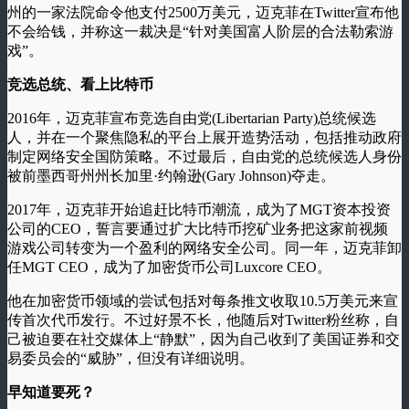
州的一家法院命令他支付2500万美元，迈克菲在Twitter宣布他
不会给钱，并称这一裁决是“针对美国富人阶层的合法勒索游
戏”。
竞选总统、看上比特币
2016年，迈克菲宣布竞选自由党(Libertarian Party)总统候选
人，并在一个聚焦隐私的平台上展开造势活动，包括推动政府
制定网络安全国防策略。不过最后，自由党的总统候选人身份
被前墨西哥州州长加里·约翰逊(Gary Johnson)夺走。
2017年，迈克菲开始追赶比特币潮流，成为了MGT资本投资
公司的CEO，誓言要通过扩大比特币挖矿业务把这家前视频
游戏公司转变为一个盈利的网络安全公司。同一年，迈克菲卸
任MGT CEO，成为了加密货币公司Luxcore CEO。
他在加密货币领域的尝试包括对每条推文收取10.5万美元来宣
传首次代币发行。不过好景不长，他随后对Twitter粉丝称，自
己被迫要在社交媒体上“静默”，因为自己收到了美国证券和交
易委员会的“威胁”，但没有详细说明。
早知道要死？