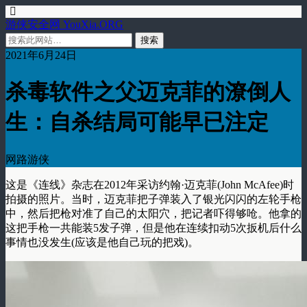
游侠安全网 YouXia.ORG
2021年6月24日
杀毒软件之父迈克菲的潦倒人
生：自杀结局可能早已注定
网路游侠
这是《连线》杂志在2012年采访约翰·迈克菲(John McAfee)时
拍摄的照片。当时，迈克菲把子弹装入了银光闪闪的左轮手枪
中，然后把枪对准了自己的太阳穴，把记者吓得够呛。他拿的
这把手枪一共能装5发子弹，但是他在连续扣动5次扳机后什么
事情也没发生(应该是他自己玩的把戏)。