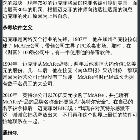
院的裁决，现年75岁的迈克菲将因逃税罪名被引渡到美国，面
临最高30年的刑罚。根据迈克菲的律师向路透社透露的消息，
迈克菲的死亡原因为上吊自杀。
杀毒软件之父
迈克菲是网络安全行业的先锋。1987年，他在加州圣克拉拉创
建了 McAfee公司，带领公司主导了PC杀毒市场。那时，在
《财富》100强公司中，有一半使用他的杀毒软件。
1994年，迈克菲从McAfee辞职，两年后他卖掉大约价值1亿美
元的股份。几十年后，他在接受《南华早报》采访时称，辞职
是因为运营公司已经没有了乐趣，McAfee当时已经成长为拥
有数千名员工的大公司。
2010年，英特尔公司以76亿美元收购了McAfee，并把所有
McAfee产品的品牌名称全部更换为“英特尔安全”。在自己的
名字被拿掉后，迈克菲对BBC说：“我现在对英特尔感激不
尽，谢谢它把我释放出来，不用再和这个世界上最烂的软件可
怕地联系在一起。”
通缉犯