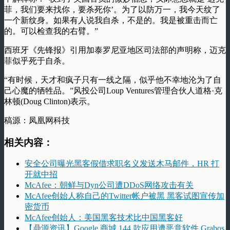
菲，我们要来找你，要杀死你’。为了以防万一，我今天纹了
一个新纹身。如果有人说我自杀，不是的。我是被重击而亡
的。可以检查我的右臂。”
西班牙《先锋报》引用加泰罗尼亚地区司法部的声明称，迈克
菲似乎死于自杀。
“有时候，天才和疯子只有一线之隔，似乎他不幸地沦为了自
己心魔的牺牲品。”风投公司Loup Ventures管理合伙人道格·克
林顿(Doug Clinton)表示。
稿源：凤凰网科技
相关内容：
安全公司曝光黑客假借求职名义发送木马邮件，HR 打
开就中招
McAfee：朝鲜与Dyn公司遭DDoS网络攻击有关
McAfee创始人称自己的Twitter帐户被黑 黑客试图宣传加
密货币
McAfee创始人：美国黑客技术比中国黑客好
【鼎源资讯】Google 商城 144 款应用遭恶意软件 Grabos