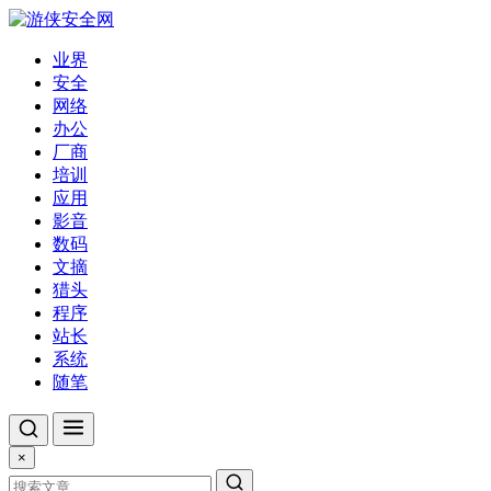
业界
安全
网络
办公
厂商
培训
应用
影音
数码
文摘
猎头
程序
站长
系统
随笔
×