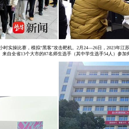
8个小时实操比赛，模拟“黑客”攻击靶机。2月24—26日，202
自全省13个大市的87名师生选手（其中学生选手54人）参加角